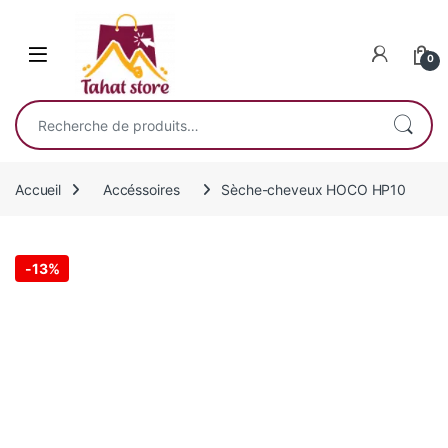
Skip to navigation
Skip to content
0
Recherche pour :
Accueil
Accéssoires
Sèche-cheveux HOCO HP10
-
13%