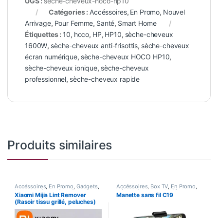
UGS :
seche-cheveux-hoco-hp10
Catégories :
Accéssoires
,
En Promo
,
Nouvel
Arrivage
,
Pour Femme
,
Santé
,
Smart Home
Étiquettes :
10
,
hoco
,
HP
,
HP10
,
sèche-cheveux
1600W
,
sèche-cheveux anti-frisottis
,
sèche-cheveux
écran numérique
,
sèche-cheveux HOCO HP10
,
sèche-cheveux ionique
,
sèche-cheveux
professionnel
,
sèche-cheveux rapide
Produits similaires
Accéssoires
,
En Promo
,
Gadgets
,
Accéssoires
,
Box TV
,
En Promo
,
Nouvel Arrivage
,
Pour Femme
,
Informatique
,
Jeux Vidéos
,
Xiaomi Mijia Lint Remover
Manette sans fil C19
Santé
,
Smart Home
Nouvel Arrivage
,
Smart Home
(Rasoir tissu grillé, peluches)