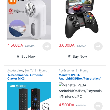
4.500
DA
3.000
DA
6.500
DA
4.200
DA
Buy Now
Buy Now
Accéssoires
,
Box TV
,
En Promo
,
Accéssoires
,
En Promo
,
Gadgets
,
Les Populaires
,
Nouvel
Informatique
,
Jeux Vidéos
,
Télécommande Airmouse
Manette IPEGA
Arrivage
,
Smart Home
Nouvel Arrivage
,
Smart Home
Clavier MX3
Android/IOS/Box/Playstation/
Nintendo/PC
4.500
DA
6.000
DA