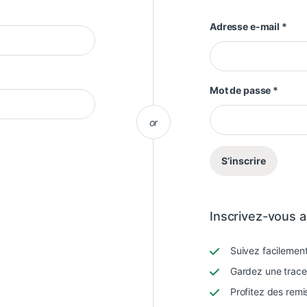
Obli
Adresse e-mail
*
Obliga
Mot de passe
*
or
S’inscrire
Inscrivez-vous a
Suivez facileme
Gardez une trace
Profitez des rem