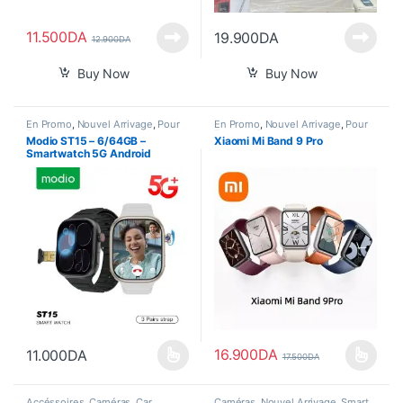
11.500
DA
19.900
DA
12.900
DA
Buy Now
Buy Now
En Promo
,
Nouvel Arrivage
,
Pour
En Promo
,
Nouvel Arrivage
,
Pour
Femme
,
Smart Watch
Femme
,
Smart Watch
Modio ST15 – 6/64GB –
Xiaomi Mi Band 9 Pro
Smartwatch 5G Android
16.900
DA
11.000
DA
17.500
DA
Ce produit a plusieurs variations. Les options peuvent être choisi
Ce produit a plusieurs variations
Accéssoires
,
Caméras
,
Car
Caméras
,
Nouvel Arrivage
,
Smart