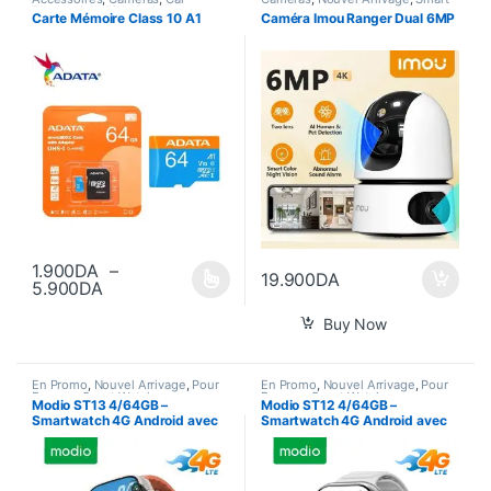
Electronic & GPS
,
Gadgets
,
Home
Carte Mémoire Class 10 A1
Caméra Imou Ranger Dual 6MP
Informatique
,
Jeux Vidéos
,
Nouvel Arrivage
,
Smart Home
1.900
DA
–
19.900
DA
Plage de prix : 1.900DA à 5.900DA
5.900
DA
Ce produit a plusieurs variations. Les options peuvent être choisi
Buy Now
En Promo
,
Nouvel Arrivage
,
Pour
En Promo
,
Nouvel Arrivage
,
Pour
Femme
,
Smart Watch
Femme
,
Smart Watch
Modio ST13 4/64GB –
Modio ST12 4/64GB –
Smartwatch 4G Android avec
Smartwatch 4G Android avec
SIM & Caméra
Carte SIM, WIFI, GPS, Bluetooth