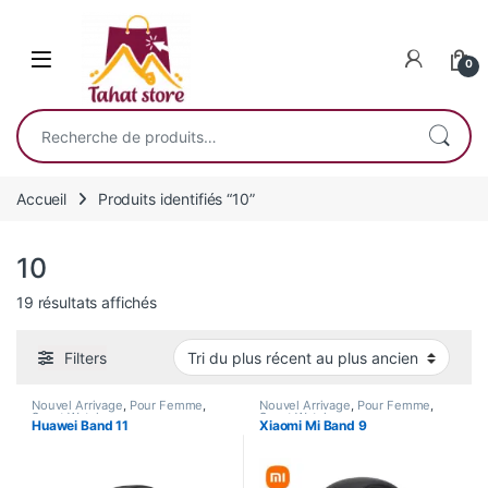
Skip to navigation
Skip to content
0
Recherche pour :
Accueil
Produits identifiés “10”
10
Trié du plus récent au plus ancien
19 résultats affichés
Filters
Nouvel Arrivage
,
Pour Femme
,
Nouvel Arrivage
,
Pour Femme
,
Smart Watch
Smart Watch
Huawei Band 11
Xiaomi Mi Band 9