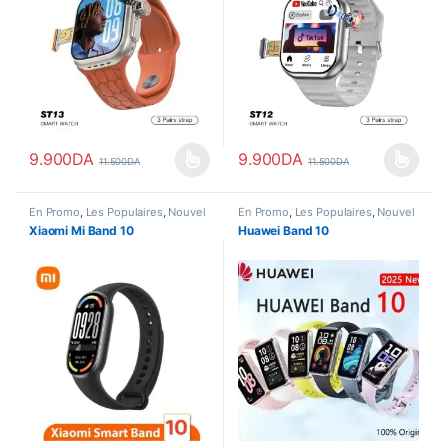
9.900
DA
9.900
DA
11.500
DA
11.500
DA
Ce produit a plusieurs variations. Les options peuvent être choisi
Ce produit a plusieurs variations
En Promo
,
Les Populaires
,
Nouvel
En Promo
,
Les Populaires
,
Nouvel
Arrivage
,
Pour Femme
,
Smart
Arrivage
,
Pour Femme
,
Santé
,
Xiaomi Mi Band 10
Huawei Band 10
Watch
Smart Watch