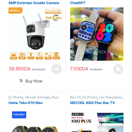
6MP Extérieur Double Camera
ChatGPT
360
39.900
DA
7.500
DA
60.000
DA
10.900
DA
Ce produit a plusieurs variations
Buy Now
En Promo
,
Nouvel Arrivage
,
Pour
Box TV
,
En Promo
,
Les Populaires
,
Femme
,
Smart Watch
Nouvel Arrivage
,
Smart Home
Haino Teko G10 Max
MECOOL KM2 Plus Box TV