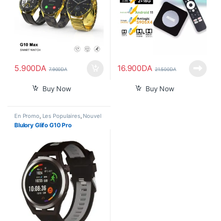
5.900
DA
16.900
DA
7.900
DA
21.500
DA
Buy Now
Buy Now
En Promo
,
Les Populaires
,
Nouvel
Arrivage
,
Smart Watch
Blulory Glifo G10 Pro