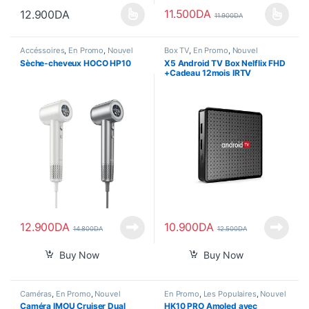
11.500
DA
12.900
DA
11.900
DA
Ce produit a plusieurs variations. Les options peuvent être choisi
Ce produit a plusieurs variations
Accéssoires
,
En Promo
,
Nouvel
Box TV
,
En Promo
,
Nouvel
Arrivage
,
Pour Femme
,
Santé
,
Arrivage
,
Smart Home
Sèche-cheveux HOCO HP10
X5 Android TV Box Nelflix FHD
Smart Home
+Cadeau 12mois IRTV
12.900
DA
10.900
DA
14.800
DA
12.500
DA
Buy Now
Buy Now
Caméras
,
En Promo
,
Nouvel
En Promo
,
Les Populaires
,
Nouvel
Arrivage
,
Smart Home
Arrivage
,
Pour Femme
,
Smart
Caméra IMOU Cruiser Dual
HK10 PRO Amoled avec
Watch