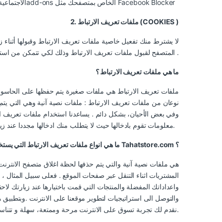
الاجتماعية الخاصي بفيسبوك عن طريق استخدامadd-ons الخاص بمتصفحك مثل Facebook Blocker
2. ملفات تعريف الارتباط (COOKIES )
لا يشترط منك تفعيل خاصية ملفات تعريف الارتباط وقبولها أثناء 
المتصفح لقبول ملفات تعريف الارتباط وذلك لكي تتمكن من استخدام وظائف سلة التسوق والمتابعة بالشراء .
ما هي ملفات تعريف الارتباط ؟
ملفات تعريف الارتباط هي ملفات صغيرة يتم حفظها على الحاسوب ا
نوعان من ملفات تعريف الارتباط : ملفات نصية آنية وهي التي يتم
وفي بعض الأحيان، بشكل دائم . يساعدنا استخدام ملفات تعريف ال
معلومات تقوم بادخالها حيث لا يتطلب منك ادخالها مجددا عند زيارة الموقع مرة اخرى.
Tahatstore.com ؟
ما هي انواع ملفات تعريف الارتباط التي يستخ
المشتريات اثناء التنقل عبر صفحات الموقع . فعلى سبيل المثال ،
واعداداتك المفضلة والمنتجات التي قمت باختيارها عند زيارتك لاحق
والتوصل الى استراتيجيات لتطوير موقعنا على الانترنت .وبتطبيق
نقدم لك تجربة تسوق على الانترنت مرحة وممتعة، سهلة و تتناسب خصيصا مع ذوقك.