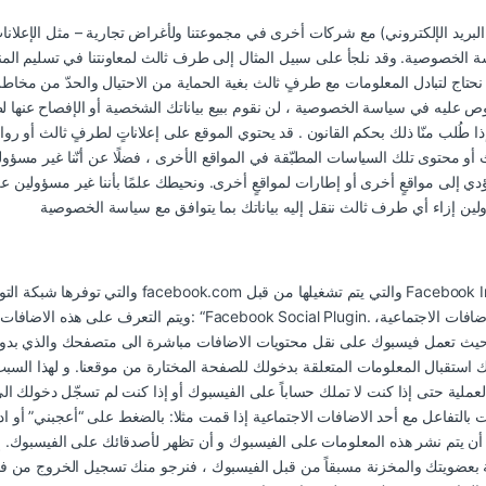
بريد الإلكتروني) مع شركات أخرى في مجموعتنا ولأغراض تجارية – مثل الإعلانا
سياسة الخصوصية. وقد نلجأ على سبيل المثال إلى طرف ثالث لمعاونتنا في تسليم ال
اج لتبادل المعلومات مع طرفٍ ثالث بغية الحماية من الاحتيال والحدّ من مخاطر ال
صوص عليه في سياسة الخصوصية ، لن نقوم ببيع بياناتك الشخصية أو الإفصاح عنها 
لب منّا ذلك بحكم القانون . قد يحتوي الموقع على إعلاناتٍ لطرفٍ ثالث أو رواب
 محتوى تلك السياسات المطبّقة في المواقع الأخرى ، فضلًا عن أنّنا غير مسؤولي
تؤدي إلى مواقعٍ أخرى أو إطارات لمواقعٍ أخرى. ونحيطك علمًا بأننا غير مسؤول
ث تعمل فيسبوك على نقل محتويات الاضافات مباشرة الى متصفحك والذي بدوره
تقبال المعلومات المتعلقة بدخولك للصفحة المختارة من موقعنا. و لهذا السبب، فإنه يتم نقل عنوان الانترنت ا
ه العملية حتى إذا كنت لا تملك حساباً على الفيسبوك أو إذا كنت لم تسجّل دخو
التفاعل مع أحد الاضافات الاجتماعية إذا قمت مثلا: بالضغط على “أعجبني” أو اد
ن يتم نشر هذه المعلومات على الفيسبوك و أن تظهر لأصدقائك على الفيسبوك. إ
الخاصة بعضويتك والمخزنة مسبقاً من قبل الفيسبوك ، فنرجو منك تسجيل الخروج من