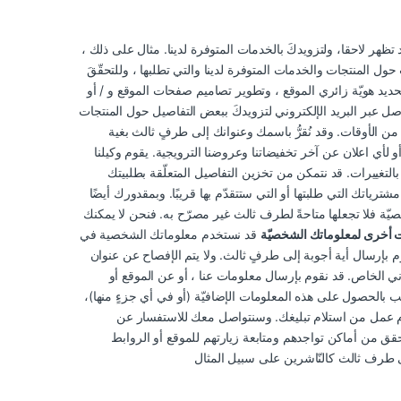
هر لاحقا­، ولتزويدكَ بالخدمات المتوفرة لدينا. مثال على ذلك ،
حول المنتجات والخدمات المتوفرة لدينا والتي تطلبها ، وللتحقّقَ
حديد هويّة زائري الموقع ، وتطوير تصاميم صفحات الموقع و / أو
اصل عبر البريد الإلكتروني لتزويدكَ ببعض التفاصيل حول المنتجات
ن الأوقات. وقد نُقرُّ باسمك وعنوانك إلى طرفٍ ثالث بغية
 لأي اعلان عن آخر تخفيضاتنا وعروضنا الترويجية. يقوم وكيلنا
 بالتغييرات. قد نتمكن من تخزين التفاصيل المتعلّقة بطلبيتك
ياتك التي طلبتها أو التي ستتقدّم بها قريبًا. وبمقدورك أيضًا
شخصيّة فلا تجعلها متاحةً لطرف ثالث غير مصرّح به. فنحن لا يمكنك
 أخرى لمعلوماتك الشخصيّة
قد نستخدم معلوماتك الشخصية في
 بإرسال أية أجوبة إلى طرفٍ ثالث. ولا يتم الإفصاح عن عنوان
ني الخاص. قد نقوم بإرسال معلومات عنا ، أو عن الموقع أو
ترغب بالحصول على هذه المعلومات الإضافيّة (أو في أي جزءٍ منها)،
م عمل من استلام تبليغك. وسنتواصل معك للاستفسار عن
ق من أماكن تواجدهم ومتابعة زيارتهم للموقع أو الروابط