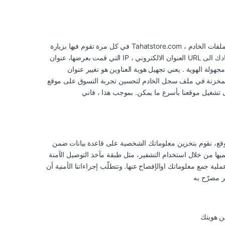
في كل مرة تقوم فيها بزيارة Tahatstore.com ، يتم إرسال المعلومات من المتصفح الى سجل ملفات الخادم Tahatstore.com، حيث يتم حفظهاهناك. تضم المعلومات : الوقت والتاريخ لزيارة الموقع، الصفحات
التي قمت بعرضها، عنوان IP ، العنوان الالكتروني URL الذي قادك الىTahatstore.com ، المعلومات المخزنة ونوع المتصفح المستخدم . عندما نجمع كل هذه المعلومات ، يتم حذف كافة عناوين IP أو تحويلها الى
 يعني تجهيل هوية العناوين هو تغيير عنوان IP الخاص بك بحيث لا يمكن ربطه مع المستخدم الأصلي أو لا يمكن ربطه الا من خلال اجراء بحوث واسعة النطاق. يتم استخدام المعلومات
لخادم لتحسين تجربة التسوق على موقع Tahatstore.com وذلك لجعل تصفح الموقع لدينا أكثر سهولة، وإيجاد الأخطاء بسرعة وتوجيه قدرات الخادم للتطوير وفق أهمية الحاجة
لى تشغيل موقعنا بأسرع ما يمكن. بموجب هذا ، فاني
ل الموقع، نقوم بتخزين معلوماتك الشخصية على قاعدة بيانات ضمن
ستخدام التشفير، مثل طبقة مآخذ التوصيل الآمنة (SSL ). فيصعب بالتّالي
ملية جمع معلوماتك اوالإفصاح عنها. وتتطلّب إجراءاتنا الأمنية أن