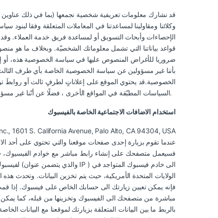
قد نشارك معلومات تعريفية شخصية نجمعها (بما في ذلك عناوين ال
وكلائنا ومقاولينا لمساعدتنا في المعاملات المتعلقة وفقا لبنود 
الإحصاءات وأبحاث التسويق أو لمساعدة فريق خدمة العملاء. وقد نحت
قواعد بياناتنا التي تشمل معلوماتك الشخصيّة. وبخلاف ما هو من
ضروريا للأغراض المنصوص عليها في سياسة الخصوصية هذه، أو إذا طُ
بأننا غير مسؤولين عن سياسة الخصوصية الخاصة بأي طرف الثالث أو
الخصوصية.قد يحتوي الموقع على إعلاناتٍ لطرفٍ ثالث أو روابطَ 
السياسات المطبّقة في المواقع الأخرى ، فضلًا عن أنّنا غير مسؤولين إزاء أي طرف ثالث ننقل إليه بياناتك بما يتوافق مع سياسة الخصوصية.
استخدام الاضافات الاجتماعية الخاصة بالفيسبوك
فسيعمل متصفحك على إنشاء رابط مباشر مع خوادم الفيسيوك، حي
لفيسبوك اس
الولايات المتحدة الأمريكية، حيث يتم تخزين البيانات. وتحدث هذ
فإنه يمكن تعيين زيارتك الى حسابك الخاص على فيسبوك. إذا قمت ب
مباشرة من متصفحك الى الفيسبوك وتخزينها من قبله، كما يمكن أ
بالربط ما بين البيانات المتعلقة بزيارتك لموقعنا مع البيانات 