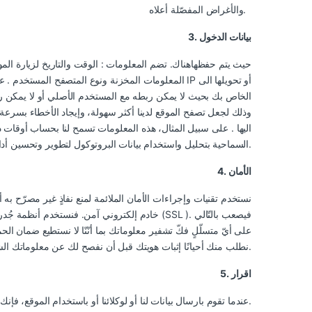
والأغراض المفصّلة أعلاه.
3. بيانات الدخول
اليها . على سبيل المثال، هذه المعلومات تسمح لنا بحساب أوقات ذ
أمنحTahatstore.com السماحية بتحليل واستخدام بيانات البروتوكول لتطوير وتحسين أداء متجرهم للتسوق الالكتروني.
4. الأمان
نستخدم تقنيات وإجراءات الأمان الملائمة لمنع نفاذٍ غير مصرّح به
خادم إلكتروني آمن. فنستخدم أنظمة جُدر الحماي
على أيّ متسلّلٍ فكّ تشفير معلوماتك بما أنّنّا لا نستطيع ضمان ال
نطلب منك أحيانًا إثبات هويتك قبل أن نفصح لك عن معلوماتك الشخصية. وتقع على عاتقك مسؤوليّة حماية كلمتك السريّة وحاسوبك من أيّ نفاذ غير مصرّح به.
5. اقرار
عندما تقوم بارسال بيانات لنا أو لوكلائنا أو باستخدام الموقع، فإنك توافق على استخدامنا لمعلوماتك على النحو المبين في هذه الخصوصية للتحقق من هويتك.