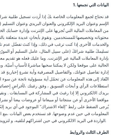
1. البيانات التي نجمعها
قد نحتاج لجمع المعلومات الخاصة بكَ إذا أردت تسجيل طلبية شراءٍ 
الإسم وعنوان البريد الإلكتروني والعنوان البريدي وعنوان التسليم (
من المعاملات المالية التي تُجريها على الإنترنت وإدارة حسابك ا
محتوياته وتخصيصها للمستخدمين. ونقومَ بأبحاثٍ عديدة متعلقة بالتر
والخدمات الأخرى إذا كنت ترغب في ذلك، وإذا كنتَ تفضّل عدم تلقي
تسليمكَ طلبية شرائكَ (على سبيل المثال، عامل التسليم أو المورّد
بإدارة المعاملات المالية عبر الإنترنت. وما عليك فعله هو تقديم مع
الحالية على موقعنا ولكن لا يمكننا سحبها مباشرةً لأسبابٍ أمنيّة.
إدارة تفاصيل عنوانك، والتفاصيل المصرفية وأية نشرةٍ إخباريةٍ قد ا
النّفاذ إلى هذه المعلومات عن تحمّل أية مسؤولية ناتجة عن سوء ا
استطلاعات الرأي و أبحاث التسويق ، وفق رغبتك ،لأغراضٍ إحصائية
بريدك الالكتروني إلا إذا رغبتَ في المشاركة في المسابقات . ونق
مواقعنا الأخرى أو عن منتجاتنا أو مبيعاتنا أو عروضات بيعنا أو نشر
يُرجى الضغط على رابط “إلغاء الاشتراك” الموجود في أي بريد 
المعلومات في حين عدم وضوحها. قد تستخدم بعض البيانات ،مع الح
الواردة في البريد الالكتروني في حين اشتراكهم لتلقيه، و لتزويد تلك البيانات المجهولة المصدر،والتي لا تسمح بتحديد هويّتك الشخصيّة الفعليّة، إلى طرف ثالث كالنّاشرين على سبيل المثال.
الطرف الثالث والروابط