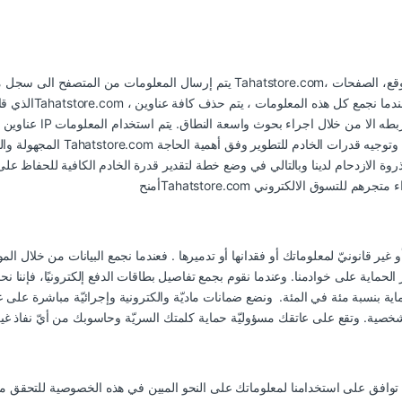
عناوين مجهولة الهوية .
المجهولة والمخزنة في ملف سجل ا
روة الازدحام لدينا وبالتالي في وضع خطة لتقدير قدرة الخادم الكافية للحفاظ ع
 أو غير قانونيّ لمعلوماتك أو فقدانها أو تدميرها . فعندما نجمع البيانات من خلا
ة على خوادمنا. وعندما نقوم بجمع تفاصيل بطاقات الدفع إلكترونيًا، فإننا نحميها من خلال ا
حماية بنسبة مئة في المئة. ونضع ضمانات ماديّة والكترونية وإجرائيّة مباشرة على ع