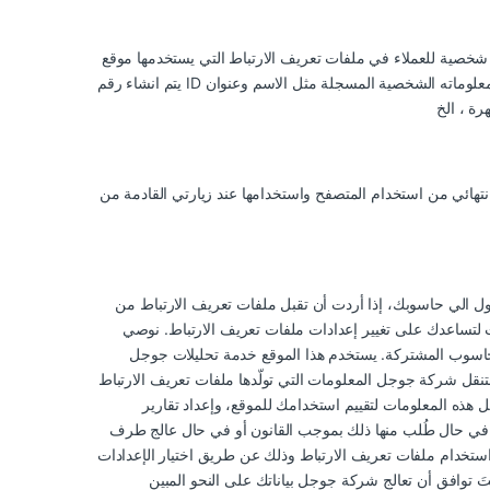
ف الارتباط التي يستخدمها موقع Tahatstore.com. وبالتالي لا يمكن من خلالها انتهاك خصوصية أي مستخدم أو تتبعه بشكل فردي. فعندما يتم تفعيل الكوكي ،
يتم انشاء رقم ID خاص بها و يستخدم هذا الرقم كمرجعية داخلية فقط ولا يمكن من خلاله تحديد هوية المستخدم او استخدامه لمعرفة معلوماته الشخصية المسجلة مثل الاسم وعنوان IP . ويتم استخدام المعلومات
نتهائي من استخدام المتصفح واستخدامها عند زيارتي القادمة من
ت أن تقبل ملفات تعريف الارتباط من Tahatstore.com وترفض ملفات تعريف
 لتساعدك على تغيير إعدادات ملفات تعريف الارتباط. نوصي
دمة تحليلات جوجل (Google ) وهي خدمة تقدّمها شركة جوجل لتحليل صفحات شبكة الانترنت.
قل شركة جوجل المعلومات التي تولّدها ملفات تعريف الارتباط
هذه المعلومات لتقييم استخدامك للموقع، وإعداد تقارير
 في حال طُلب منها ذلك بموجب القانون أو في حال عالج طرف
ستخدام ملفات تعريف الارتباط وذلك عن طريق اختيار الإعدادات
تَ توافق أن تعالج شركة جوجل بياناتك على النحو المبين