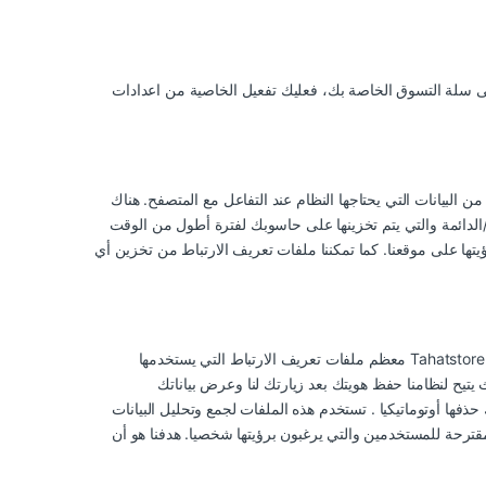
الى سلة التسوق الخاصة بك، فعليك تفعيل الخاصية من اعدادات
لبيانات التي يحتاجها النظام عند التفاعل مع المتصفح. هناك
/الدائمة والتي يتم تخزينها على حاسوبك لفترة أطول من الوقت
ها على موقعنا. كما تمكننا ملفات تعريف الارتباط من تخزين أي
معظم ملفات تعريف الارتباط التي يستخدمها Tahatstore.com هي ملفات نصية آنية والتي يتم حذفها لحظة اغلاق متصفح الانترنت . يتم استخدام ملفات تعريف الارتباط هذه لنتمكن من حفظ محتويات سلة
تيح لنظامنا حفظ هويتك بعد زيارتك لنا وعرض بياناتك
حذفها أوتوماتيكيا . تستخدم هذه الملفات لجمع وتحليل البيانات
قترحة للمستخدمين والتي يرغبون برؤيتها شخصيا. هدفنا هو أن