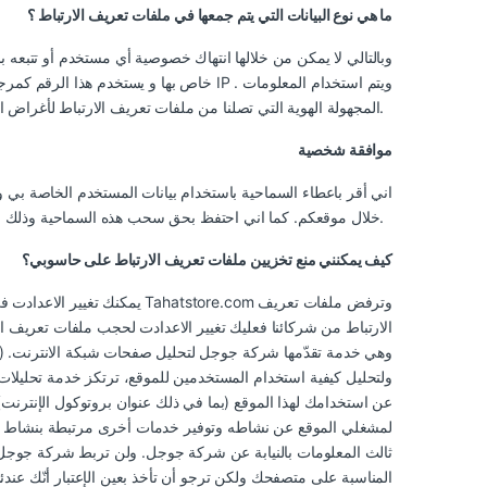
ما هي نوع البيانات التي يتم جمعها في ملفات تعريف الارتباط ؟
المجهولة الهوية التي تصلنا من ملفات تعريف الارتباط لأغراض التحليل والتقييم ، مثال على ذلك معرفة الصفحات الاكثر زيارة والمنتجات الاكثر شهرة ، الخ.
موافقة شخصية
اني أقر باعطاء السماحية باستخدام بيانات المستخدم الخاصة بي و
خلال موقعكم. كما اني احتفظ بحق سحب هذه السماحية وذلك من خلال عدم تفعيل ملفات تعريف الارتباط من قائمة اعدادات المتصفح.
كيف يمكنني منع تخزيين ملفات تعريف الارتباط على حاسوبي؟
يمكنك تغيير الاعدادت في مت
الارتباط من شركائنا فعليك تغيير الاعدادت لحجب ملفات تعريف 
ولتحليل كيفية استخدام المستخدمين للموقع، ترتكز خدمة تحليل
عن استخدامك لهذا الموقع (بما في ذلك عنوان بروتوكول الإنترنت
لمشغلي الموقع عن نشاطه وتوفير خدمات أخرى مرتبطة بنشاط الم
ثالث المعلومات بالنيابة عن شركة جوجل. ولن تربط شركة جوجل عن
المناسبة على متصفحك ولكن ترجو أن تأخذ بعين الإعتبار أنّك عندئ