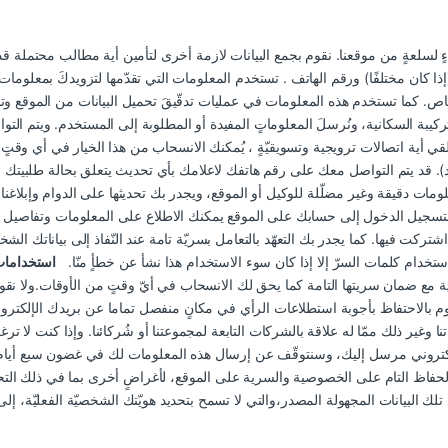
لسلعةٍ من موقعنا. نقوم بجمع البيانات لازمة أخرى لتأمين أية مطالب محتملة قد تظ
إذا كان مختلفًا) ورقم الهاتف . تستخدم المعلومات التي تقدّمها لتزويدكَ بمعلومات 
لخاص. كما تستخدم هذه المعلومات في عمليات تدقّيقَ تحميل البيانات من الموقع وت
كيبة السكانية، ونُرسلَ المعلوماتٍ المفيدة أو المطلوبة إلى المستخدم. ويتم التو
 أية اتصالات ترويجية وتسويقيّةٍ ، يُمكنك الانسحاب من هذا الخيار في أي وقتٍ م
). قد يتم التواصل معك على رقم هاتفك لاعلامك بأي تحديث يتعلق بحالة طلبيتك أو
لومات دقيقة وغير مضلّلة للوكيل أو الموقع، ويجدر بك تحديثها على الدوام وإبلاغنا
 وبتسجيل الدخول إلى حسابك على الموقع يمكنك الاطلاع على المعلومات وتفاصيل مشتر
شتركت فيها. كما يجدر بك التعهّد بالتعامل بسريّة تامة عند النّفاذ إلى بياناتك ال
ستخدام كلمات السرّ إلا إذا كان سوء الاستخدام هذا نشأ عن خطأٍ منّا.
استخدامات
 مع ضمان سريتها التامة كما يحق لك الانسحاب في أيّ وقتٍ من الأوقات.ولا نقوم
وم بالاحتفاظ بأجوبة استطلاعات الرأي في مكانٍ منفصل تماما عن بريدك الإلكترو
اتنا وغير ذلك ممّا له علاقة بالشركات التابعة لمجموعتنا أو شُركائنا. وإذا كنت لا 
إلكتروني مرسل إليك، وسنتوقّف عن إرسال هذه المعلومات لك في غضون سبع أيا
فاظ التام على الخصوصية والسرية على الموقع، لأغراضٍ أخرى بما في ذلك التحق