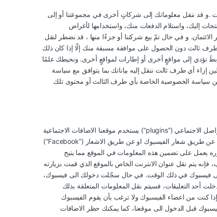
ت .و قد ننقل معلوماتك إلى شركاتٍ أخرى في مجموعتنا أو إلى
منتجات إليك، واستلام الدفعات منك، واستخدامها لأغراض
ائتمان. و في حال تمّ بيع شركتنا أو جزءًا منها ، قد نضطر لنقل
لطرف ثالث دون الحصول على موافقة مسبقة منك إلّا إذا كان ذلك
طَ تؤدي إلى مواقعٍ أخرى أو إطارات لمواقعٍ أخرى. ونحيطك علمًا
ن إزاء أي طرف ثالث ننقل إليه بياناتك بما يتوافق مع سياسة
ين عن سياسة الخصوصية الخاصة بأي طرف الثالث أو محتوى تلك
يستخدم موقعنا الاضافات الاجتماعية (“plugins”) والتي توفرها شبكة التواصل الاجتماعي facebook.com والتي يتم تشغيلها من قبل Facebook Inc., 1601 S. California Avenue, Palo Alto, CA 94304, USA
(“Facebook”) ويتم التعرف على هذه الاضافات عن طريق شعار الفيسبوك او عن طريق الاشعار: “Facebook Social Plugin. عندما تقوم بزيارة إحدى صفحات موقعنا والتي تحتوي على أحد الاضافات الاجتماعية،
 يعمل على تضمين هذه المعلومات في الموقع مما يتيح
لخاص بالموقع الذي قمت بزيارته (والذي يتضمن عنوان IP ) الى خادم فيسبوك المتواجد في
لك الى فيسبوك في ذلك الوقت. في حال سجّلت دخولك الى فيسبوك،
خلت أحد التعليقات، فسيتم نقل المعلومات المتعلقة بذلك
ذا كنت من اعضاء الفيسبوك ولا ترغب بأن يقوم الفيسبوك
 فيسبوك قبل الدخول الى موقعنا، كما يمكنك حظر الاضافات