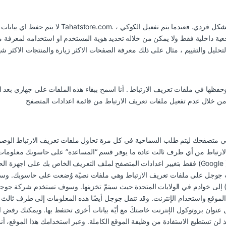
لا يتم حفظ اي بيانات شخصية للعملاء في ملفات تعري
حفظها في ملفات تعريف الارتباط . أنا اسمح ببقاء هذه الملفات على جهازي بعد ا
صفحك ليتم طلب السماحية في كل مرة تحاول ملفات تعريف الارتباط الوصول الي حاسوبك، إذا أرد
الارتباط من أي طرف ثالث عادة ما يوفر قسم “المساعدة” على حاسوبك معلومات
فقط بتغيير اعدادات المتصفح لملف التعريف الخاص بك على اجهزة الحاسوب المشتركة. يستخدم هذا الموقع خ
ات جوجل على ملفات تعريف الارتباط وهي ملفات نصيّة وُضعت على حاسوبك. وستن
) إلى خوادم في الولايات المتحدة حيث سيتمّ تخزينها. وسوف تستخدم شركة جوجل 
وقع واستخدام الإنترنت. وقد تنقل جوجل أيضًا هذه المعلومات إلى طرف ثالث
وان بروتوكول الإنترنت خاصتكَ مع أيّة بيانات أخرى تحتفظ بها. ويمكنك رفض ا
ذ لن تستطيع الاستفادة من وظيفة الموقع الكاملة. وعبر استخدامك هذا الموقع، أن