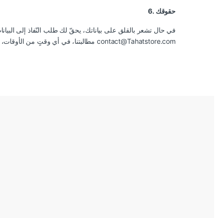
6. حقوقك
في حال تشعر بالقلق على بياناتك، يحقّ لك طلب النّفاذ إلى البيانا
مطالبتنا، في أي وقتٍ من الأوقات، بالكفّ عن استخدام بياناتك الشخصية لأغراض تسويقيّة مباشرة . نرجو من التواصل معنا عبر البريد الالكتروني contact@Tahatstore.com