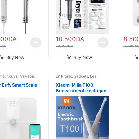
900
DA
10.500
DA
8.50
0
DA
12.900
DA
9.900
DA
Buy Now
Buy Now
omo
,
Nouvel Arrivage
,
En Promo
,
Gadgets
,
Les
Femme
,
Santé
Populaires
,
Nouvel Arrivage
,
Pour Femme
,
Santé
,
Smart
 Eufy Smart Scale
Xiaomi Mijia T100
Home
Brosse à dent électrique
Sonic