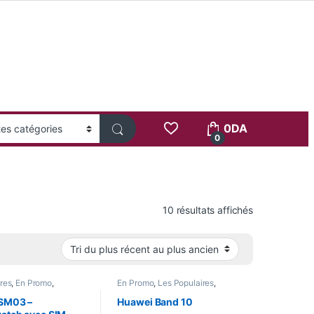
0
DA
0
Trié du plus 
10 résultats affichés
res
,
En Promo
,
En Promo
,
Les Populaires
,
,
Nouvel Arrivage
,
Nouvel Arrivage
,
Pour Femme
,
mme
,
Santé
,
Smart
Santé
,
Smart Watch
SM03 –
Huawei Band 10