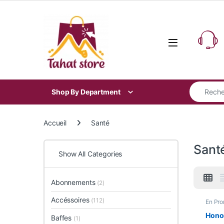
Skip to navigation
Skip to content
Search for
Shop By Department
Accueil
Santé
Sant
Show All Categories
Abonnements
(2)
Accéssoires
(112)
En Pr
Pour 
Watch
Honor
Baffes
(1)