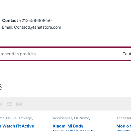
Contact
+213559689650
Email: Contact@tahatstore.com
:
é
omo
,
Nouvel Arrivage
,
Accéssoires
,
En Promo
,
Accéssoi
Femme
,
Santé
,
Smart
Gadgets
,
Nouvel Arrivage
,
Gadgets
Pour Femme
,
Santé
,
Smart
Pour Fe
 Watch Fit Active
Xiaomi Mi Body
Modio 
Home
Watch