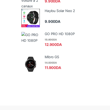
9.900
DA
Haylou Solar Neo 2
9.900
DA
GO PRO HD 1080P
15.900
DA
12.900
DA
Mibro GS
14.500
DA
11.900
DA