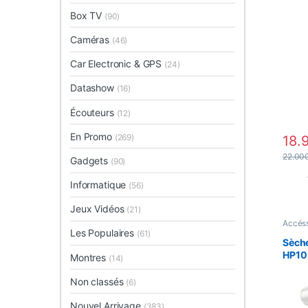
Box TV
(90)
Caméras
(46)
Car Electronic & GPS
(24)
Datashow
(16)
Écouteurs
(12)
En Promo
(269)
18.
22.00
Gadgets
(90)
Informatique
(56)
Jeux Vidéos
(21)
Accéss
Arriva
Les Populaires
(61)
Smart
Sèch
HP10
Montres
(14)
Non classés
(6)
Nouvel Arrivage
(383)