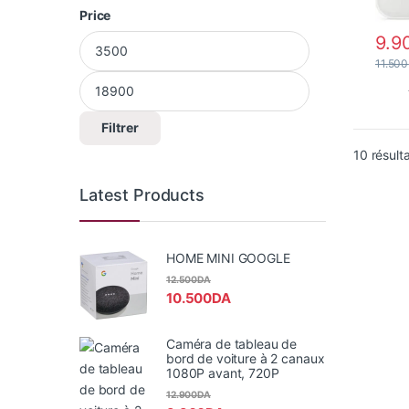
Price
Prix min
Prix max
9.9
11.500
Filtrer
10 résult
Latest Products
HOME MINI GOOGLE
12.500
DA
10.500
DA
Caméra de tableau de
bord de voiture à 2 canaux
1080P avant, 720P
12.900
DA