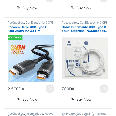
Buy Now
Buy Now
Accéssoires
,
Car Electronic & GPS
,
Accéssoires
,
Car Electronic & GPS
,
Informatique
,
Nouvel Arrivage
,
Gadgets
,
Informatique
,
Nouvel
Rocoren Cable USB Type C
Cable Imprimante USB Type C
Power Bank
,
Smart Home
,
Arrivage
,
Smart Home
,
Tablette
,
Fast 240W PD 3.1 (1M)
pour Téléphone/PC/Macbook…
Tablette
,
Téléphones
Téléphones
2.500
DA
700
DA
Buy Now
Buy Now
Accéssoires
,
Informatique
,
Nouvel
En Promo
,
Gadgets
,
Informatique
,