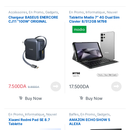
Accéssoires
,
En Promo
,
Gadgets
,
En Promo
,
Informatique
,
Nouvel
Informatique
,
Nouvel Arrivage
,
Arrivage
,
Pour Femme
,
Smart
Chargeur BASEUS ENERCORE
Tablette Modio 7″ 4G Dual Sim
Tablette
,
Téléphones
Home
,
Tablette
CJ11 “100W” ORIGINAL
Clavier 8/512GB M798
7.500
DA
17.500
DA
9.900
DA
Buy Now
Buy Now
En Promo
,
Informatique
,
Nouvel
Baffes
,
En Promo
,
Gadgets
,
Arrivage
,
Smart Home
,
Tablette
Nouvel Arrivage
,
Smart Home
,
Xiaomi Redmi Pad SE 8.7
AMAZON ECHO SHOW 5
Son
,
Tablette
Tablette
ALEXA