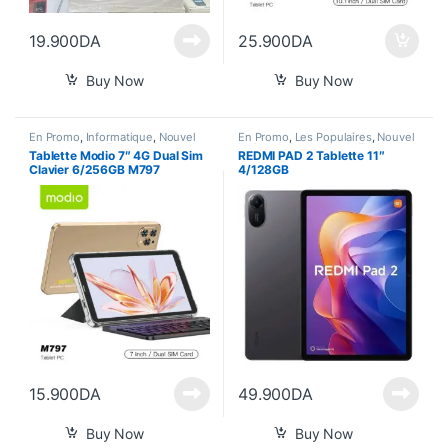
19.900
DA
25.900
DA
Buy Now
Buy Now
En Promo
,
Informatique
,
Nouvel
En Promo
,
Les Populaires
,
Nouvel
Arrivage
,
Pour Femme
,
Smart
Arrivage
,
Smart Home
,
Tablette
Tablette Modio 7″ 4G Dual Sim
REDMI PAD 2 Tablette 11″
Home
,
Tablette
Clavier 6/256GB M797
4/128GB
15.900
DA
49.900
DA
Buy Now
Buy Now