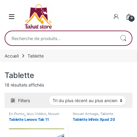
Skip to navigation
Skip to content
0
Recherche pour :
Accueil
Tablette
Tablette
Trié du plus récent au plus ancien
18 résultats affichés
Filters
En Promo
,
Jeux Vidéos
,
Nouvel
Nouvel Arrivage
,
Tablette
Arrivage
,
Tablette
Tablette Lenovo Tab 11
Tablette Infinix Xpad 20