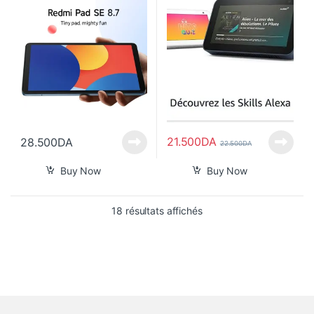
21.500
DA
28.500
DA
22.500
DA
Buy Now
Buy Now
Trié du plus récent au pl
18 résultats affichés