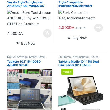
Arrivage
,
Tablette
,
Téléphones
Nouvel Arrivage
,
Tablette
,
Yesido Stylo Tactyle pour
Stylo Compatible
Téléphones
ANDROID/ IOS/ WINDOWS
iPad/Android/Microsoft
ST15 Pen Aluminium
2.500
DA
4.500
DA
4.500
DA
Buy Now
Buy Now
Nouvel Arrivage
,
Smart Home
,
En Promo
,
Informatique
,
Nouvel
Tablette
Arrivage
,
Pour Femme
,
Smart
Tablette 10.1″ i5-10080
Tablette Modio 10.1″ 5G Dual
Home
,
Tablette
4/64GB Sim4G
Sim Clavier 8/1TB M38