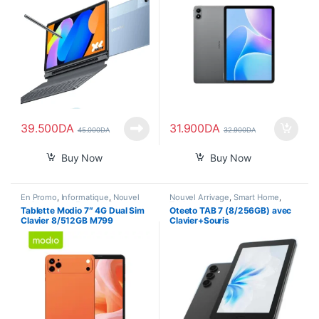
39.500
DA
31.900
DA
45.000
DA
32.900
DA
Buy Now
Buy Now
En Promo
,
Informatique
,
Nouvel
Nouvel Arrivage
,
Smart Home
,
Arrivage
,
Pour Femme
,
Smart
Tablette
Tablette Modio 7″ 4G Dual Sim
Oteeto TAB 7 (8/256GB) avec
Home
,
Tablette
Clavier 8/512GB M799
Clavier+Souris