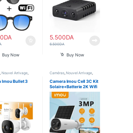
00
DA
5.500
DA
A
6.500
DA
Buy Now
Buy Now
,
Nouvel Arrivage
,
Caméras
,
Nouvel Arrivage
,
ome
Smart Home
 Imou Bullet 3
Camera Imou Cell 3C Kit
Solaire+Batterie 2K Wifi