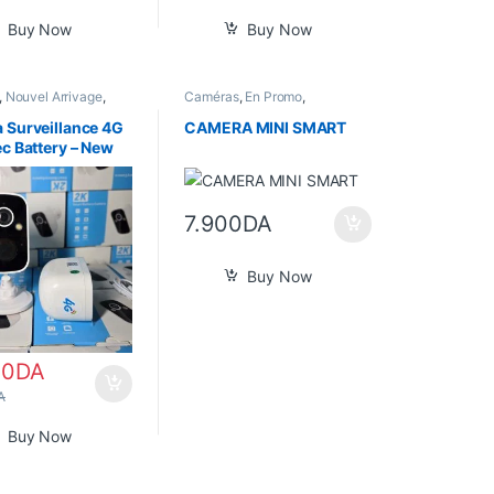
Buy Now
Buy Now
,
Nouvel Arrivage
,
Caméras
,
En Promo
,
ome
Informatique
,
Nouvel Arrivage
,
Son
 Surveillance 4G
CAMERA MINI SMART
c Battery – New
7.900
DA
Buy Now
00
DA
A
Buy Now