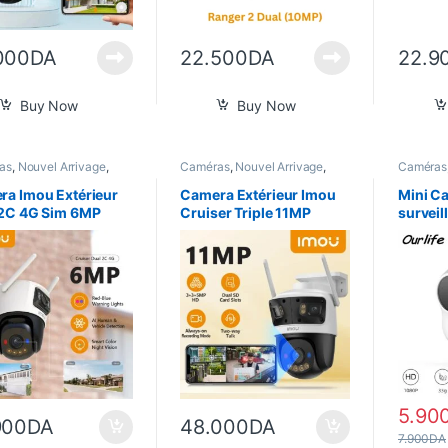
000
DA
22.500
DA
22.9
Buy Now
Buy Now
as
,
Nouvel Arrivage
,
Caméras
,
Nouvel Arrivage
,
Caméras
 Home
Smart Home
GPS
,
Ga
Arrivage
a Imou Extérieur
Camera Extérieur Imou
Mini C
 2C 4G Sim 6MP
Cruiser Triple 11MP
survei
Wifi av
5.90
900
DA
48.000
DA
7.900
DA