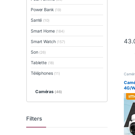
Power Bank
(19)
Santé
(10)
Smart Home
(184)
43.
Smart Watch
(157)
Son
(26)
Tablette
(18)
Téléphones
(11)
Camér
Smart
Camé
4G/WI
Caméras
(46)
Filters