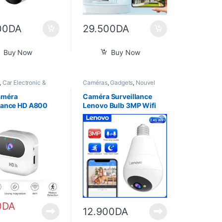
00
DA
29.500
DA
Buy Now
Buy Now
,
Car Electronic &
Caméras
,
Gadgets
,
Nouvel
dgets
,
Nouvel
Arrivage
,
Smart Home
,
Smart Home
améra
Caméra Surveillance
llance HD A800
Lenovo Bulb 3MP Wifi
ec Batterie
0
DA
12.900
DA