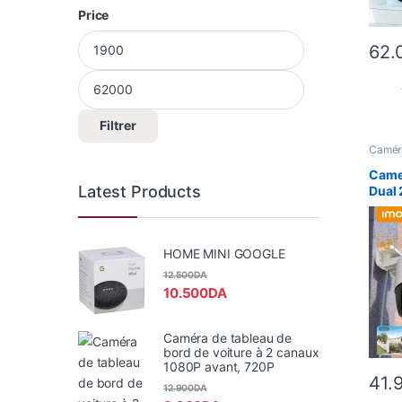
Price
Prix min
Prix max
62.
Filtrer
Camér
Smart
Camer
Latest Products
Dual
HOME MINI GOOGLE
12.500
DA
10.500
DA
Caméra de tableau de
bord de voiture à 2 canaux
1080P avant, 720P
41.
12.900
DA