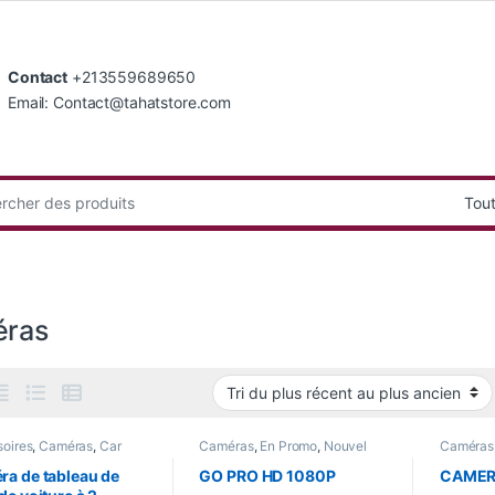
Contact
+213559689650
Email: Contact@tahatstore.com
:
ras
oires
,
Caméras
,
Car
Caméras
,
En Promo
,
Nouvel
Caméras
onic & GPS
,
En Promo
,
Arrivage
ts
,
Nouvel Arrivage
,
a de tableau de
GO PRO HD 1080P
CAMER
 Home