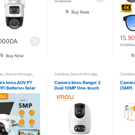
10.900
DA
Buy Now
15.9
000
DA
17.000
D
Buy Now
as
,
Nouvel Arrivage
,
Caméras
,
Nouvel Arrivage
,
Caméras
 Home
Smart Home
Smart H
ra Imou AOV PT
Camera Imou Ranger 2
Camera
FI Batterie+Solar
Dual 10MP One-touch
(5MP)
Call Wifi6