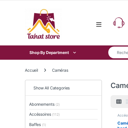
Skip to navigation
Skip to content
Search for
Shop By Department
Accueil
Caméras
Camé
Show All Categories
Abonnements
(2)
Accéssoires
(112)
Accéss
Electr
Gadge
Camér
Baffes
(1)
Smart