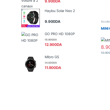
9.900
DA
Haylou Solar Neo 2
9.900
DA
Accéss
Promo
Nouvel
MINI
GO PRO HD 1080P
15.900
DA
12.900
DA
8.9
10.90
Mibro GS
14.500
DA
11.900
DA