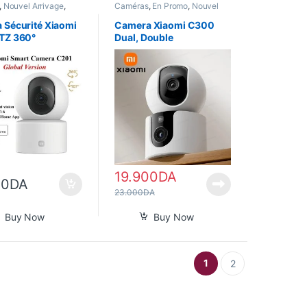
,
Nouvel Arrivage
,
Caméras
,
En Promo
,
Nouvel
ome
Arrivage
,
Smart Home
 Sécurité Xiaomi
Camera Xiaomi C300
TZ 360°
Dual, Double
Caméra,Wifi6,PTZ 360°
19.900
DA
00
DA
23.000
DA
Buy Now
Buy Now
1
2