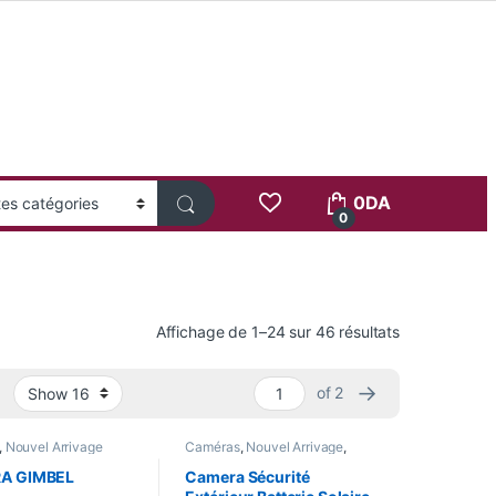
0
DA
0
Trié du plus 
Affichage de 1–24 sur 46 résultats
→
of 2
,
Nouvel Arrivage
Caméras
,
Nouvel Arrivage
,
Smart Home
A GIMBEL
Camera Sécurité