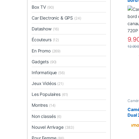
bord 
canau
Box TV
(90)
720P
Car Electronic & GPS
(24)
Datashow
(16)
9.9
Écouteurs
(12)
12.90
En Promo
(269)
Gadgets
(90)
Informatique
(56)
Jeux Vidéos
(21)
Les Populaires
(61)
Camér
Smart
Montres
(14)
Camé
Dual 
Non classés
(6)
Nouvel Arrivage
(383)
Pour Femme
(86)