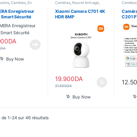
oires
,
Caméras
,
En
Caméras
,
Nouvel Arrivage
,
Caméras
,
Gadgets
,
Informatique
,
Smart Home
Smart H
 Arrivage
,
Smart Home
,
RA Enregistreur
Xiaomi Camera C701 4K
Caméra
 Smart Sécurité
HDR 8MP
C201 P
900
DA
0
DA
Buy Now
19.900
DA
12.5
21.500
DA
Buy Now
Trié du plus récent au plus ancien
 de 1–24 sur 46 résultats