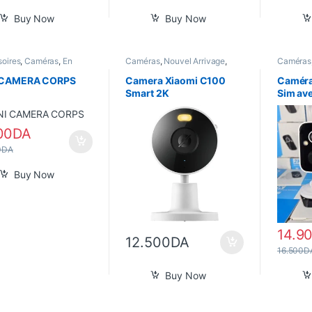
Buy Now
Buy Now
oires
,
Caméras
,
En
Caméras
,
Nouvel Arrivage
,
Caméras
,
Gadgets
,
Informatique
,
Smart Home
Smart H
 Arrivage
,
Son
 CAMERA CORPS
Camera Xiaomi C100
Caméra
Smart 2K
Sim ave
00
DA
0
DA
Buy Now
14.9
12.500
DA
16.500
D
Buy Now