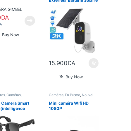
Extérieur Batterie Solaire
4G
0
DA
A
Buy Now
15.900
DA
Buy Now
res
,
Caméras
,
Caméras
,
En Promo
,
Nouvel
,
Informatique
,
Nouvel
Arrivage
,
Son
e Camera Smart
Mini caméra Wifi HD
 (intelligence
1080P
lle)