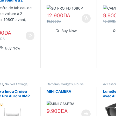
de voiture à 2
x 1080P avant,
12.900
DA
9.90
15.900
DA
10.900
D
Buy Now
00
DA
0
DA
Buy Now
as
,
Nouvel Arrivage
,
Caméras
,
Gadgets
,
Nouvel
Accéssoi
 Home
Arrivage
Gadgets
Arrivage
ra Imou Cruiser
MINI CAMERA
Lunett
2 Pro Aurora 8MP
avec AI
artificie
9.900
DA