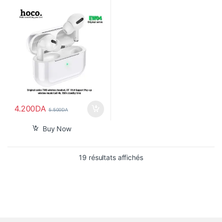
4.200
DA
5.500
DA
Buy Now
Trié du plus récent au pl
19 résultats affichés