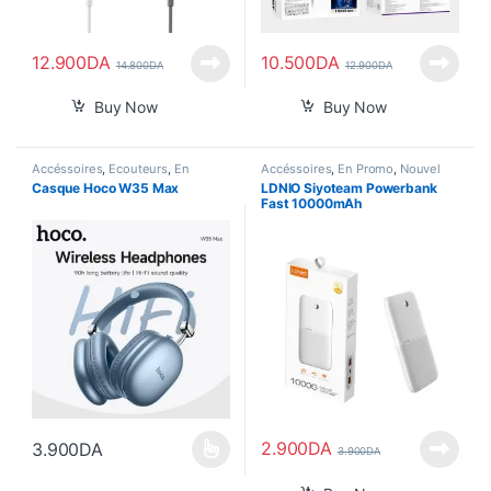
12.900
DA
10.500
DA
14.800
DA
12.900
DA
Buy Now
Buy Now
Accéssoires
,
Écouteurs
,
En
Accéssoires
,
En Promo
,
Nouvel
Promo
,
Nouvel Arrivage
,
Pour
Arrivage
,
Power Bank
Casque Hoco W35 Max
LDNIO Siyoteam Powerbank
Femme
,
Son
Fast 10000mAh
2.900
DA
3.900
DA
3.900
DA
Ce produit a plusieurs variations. Les options peuvent être choisi