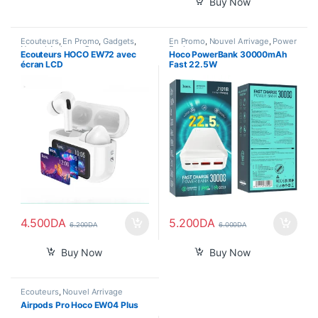
Buy Now
Écouteurs
,
En Promo
,
Gadgets
,
En Promo
,
Nouvel Arrivage
,
Power
Nouvel Arrivage
,
Son
Bank
Ecouteurs HOCO EW72 avec
Hoco PowerBank 30000mAh
écran LCD
Fast 22.5W
4.500
DA
5.200
DA
6.200
DA
6.000
DA
Buy Now
Buy Now
Écouteurs
,
Nouvel Arrivage
Airpods Pro Hoco EW04 Plus