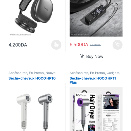
6.500
DA
4.200
DA
7.900
DA
Ce produit a plusieurs variations. Les options peuvent être choisi
Buy Now
Accéssoires
,
En Promo
,
Nouvel
Accéssoires
,
En Promo
,
Gadgets
,
Arrivage
,
Pour Femme
,
Santé
,
Nouvel Arrivage
,
Pour Femme
,
Sèche-cheveux HOCO HP10
Sèche-cheveux HOCO HP11
Smart Home
Santé
,
Smart Home
Plus