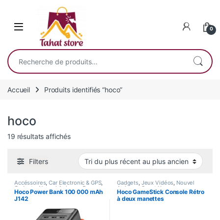
Skip to navigation
Skip to content
0
Recherche pour :
Accueil
Produits identifiés “hoco”
hoco
Trié du plus récent au plus ancien
19 résultats affichés
Filters
Accéssoires
,
Car Electronic & GPS
,
Gadgets
,
Jeux Vidéos
,
Nouvel
Gadgets
,
Nouvel Arrivage
,
Power
Arrivage
,
Smart Home
Hoco Power Bank 100 000 mAh
Hoco GameStick Console Rétro
Bank
J142
à deux manettes