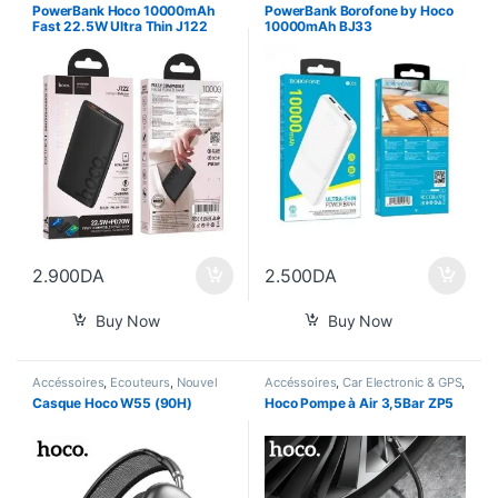
PowerBank Hoco 10000mAh
PowerBank Borofone by Hoco
Fast 22.5W Ultra Thin J122
10000mAh BJ33
2.900
DA
2.500
DA
Buy Now
Buy Now
Accéssoires
,
Écouteurs
,
Nouvel
Accéssoires
,
Car Electronic & GPS
,
Arrivage
,
Pour Femme
,
Son
En Promo
,
Gadgets
,
Nouvel
Casque Hoco W55 (90H)
Hoco Pompe à Air 3,5Bar ZP5
Arrivage
,
Smart Home