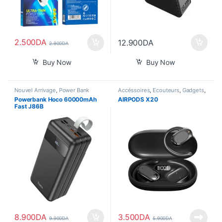
2.500
DA
12.900
DA
2.900
DA
Buy Now
Buy Now
Nouvel Arrivage
,
Power Bank
Accéssoires
,
Écouteurs
,
Gadgets
,
Son
Powerbank Hoco 60000mAh
AIRPODS X20
Fast J86B
8.900
DA
3.500
DA
9.900
DA
5.900
DA