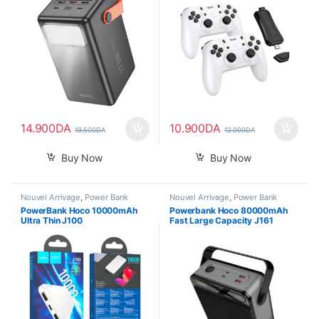
14.900
DA
10.900
DA
19.500
DA
12.000
DA
Buy Now
Buy Now
Nouvel Arrivage
,
Power Bank
Nouvel Arrivage
,
Power Bank
PowerBank Hoco 10000mAh
Powerbank Hoco 80000mAh
Ultra Thin J100
Fast Large Capacity J161