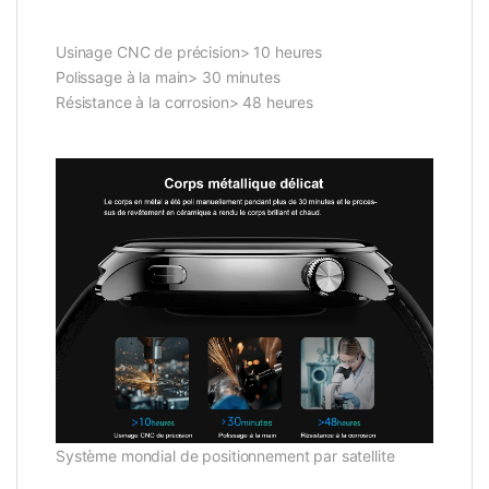
Usinage CNC de précision> 10 heures
Polissage à la main> 30 minutes
Résistance à la corrosion> 48 heures
Système mondial de positionnement par satellite