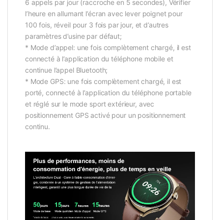
6 appels par jour (raccroche en 5 secondes), Vérifier
l’heure en allumant l’écran avec lever poignet pour
100 fois, réveil pour 3 fois par jour, et d’autres
paramètres d’usine par défaut;
* Mode d’appel: une fois complètement chargé, il est
connecté à l’application du téléphone mobile et
continue l’appel Bluetooth;
* Mode GPS: une fois complètement chargé, il est
porté, connecté à l’application du téléphone portable
et réglé sur le mode sport extérieur, avec
positionnement GPS activé pour un positionnement
continu.