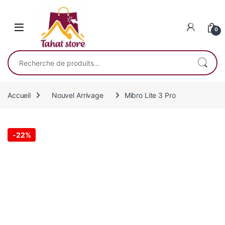
Skip to navigation
Skip to content
0
Recherche pour :
Accueil
Nouvel Arrivage
Mibro Lite 3 Pro
-
22%