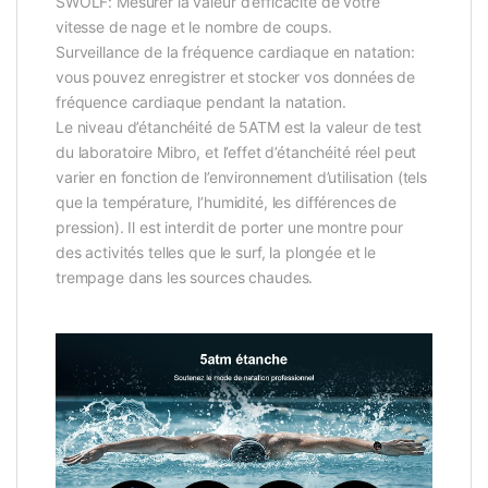
SWOLF: Mesurer la valeur d’efficacité de votre
vitesse de nage et le nombre de coups.
Surveillance de la fréquence cardiaque en natation:
vous pouvez enregistrer et stocker vos données de
fréquence cardiaque pendant la natation.
Le niveau d’étanchéité de 5ATM est la valeur de test
du laboratoire Mibro, et l’effet d’étanchéité réel peut
varier en fonction de l’environnement d’utilisation (tels
que la température, l’humidité, les différences de
pression). Il est interdit de porter une montre pour
des activités telles que le surf, la plongée et le
trempage dans les sources chaudes.