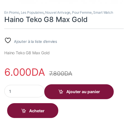
En Promo
,
Les Populaires
,
Nouvel Arrivage
,
Pour Femme
,
Smart Watch
Haino Teko G8 Max Gold
Ajouter à la liste d’envies
Haino Teko G8 Max Gold
6.000
DA
7.800
DA
Haino Teko G8 Max Gold quantity
Ajouter au panier
Acheter