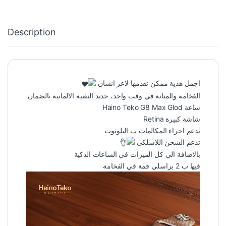
Description
اجمل هدية ممكن تقدمها لاعز انسان
الفخامة والمتانة في وقت واحد، جديد التقنية الالمانية بالضمان
ساعة Haino Teko G8 Max Glod
شاشة كبيرة Retina
تدعم اجراء المكالمات ب البلوتوث
تدعم الشحن اللاسلكي
بالاضافة الي كل الميزات في الساعات الذكية
فيها ب 2 براسلي قمة في الفخامة