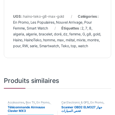
UGS :
haino-teko-g8-max-gold
Catégories :
En Promo
,
Les Populaires
,
Nouvel Arrivage
,
Pour
Femme
,
Smart Watch
Étiquettes :
2
,
7
,
8
,
algeria
,
algerie
,
bracelet
,
doré
,
dz
,
femme
,
G
,
g8
,
gold
,
Haino
,
HainoTeko
,
homme
,
max
,
métal
,
mixte
,
montre
,
pour
,
RW
,
serie
,
Smartwatch
,
Teko
,
top
,
watch
Produits similaires
Accéssoires
,
Box TV
,
En Promo
,
Car Electronic & GPS
,
En Promo
,
Gadgets
,
Les Populaires
,
Nouvel
Gadgets
,
Les Populaires
Télécommande Airmouse
Scanner OBD2 ELM327 جهاز
Arrivage
,
Smart Home
Clavier MX3
فحص السيارات