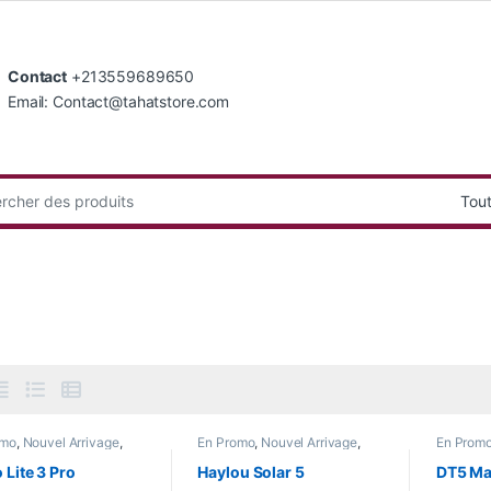
Contact
+213559689650
Email: Contact@tahatstore.com
:
omo
,
Nouvel Arrivage
,
En Promo
,
Nouvel Arrivage
,
En Prom
 Watch
Smart Watch
Nouvel A
Smart W
 Lite 3 Pro
Haylou Solar 5
DT5 Ma