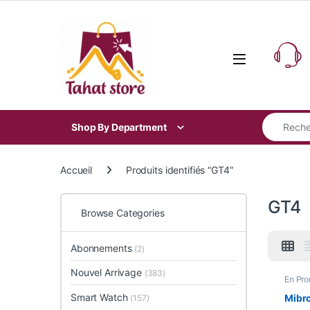
Skip to navigation
Skip to content
Search for
Shop By Department
Accueil
Produits identifiés “GT4”
GT4
Browse Categories
Abonnements
(2)
Nouvel Arrivage
(383)
En Pr
Smart
Smart Watch
Mibro
(157)