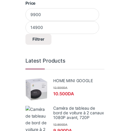
Price
Prix min
Prix max
Filtrer
Latest Products
HOME MINI GOOGLE
12.500
DA
10.500
DA
Caméra de tableau de
bord de voiture à 2 canaux
1080P avant, 720P
12.900
DA
9.900
DA