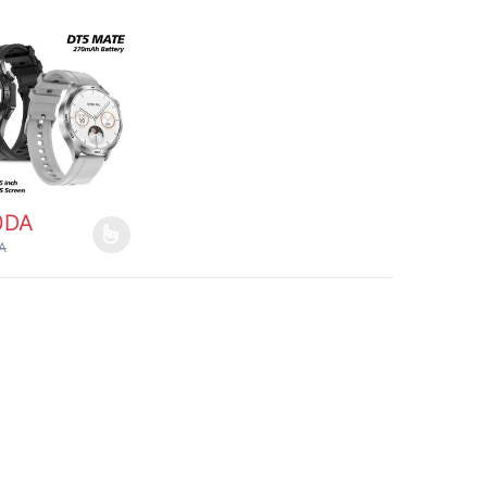
0
DA
age du produit
ions peuvent être choisies sur la page du produit
it a plusieurs variations. Les options peuvent être choisies sur la pag
A