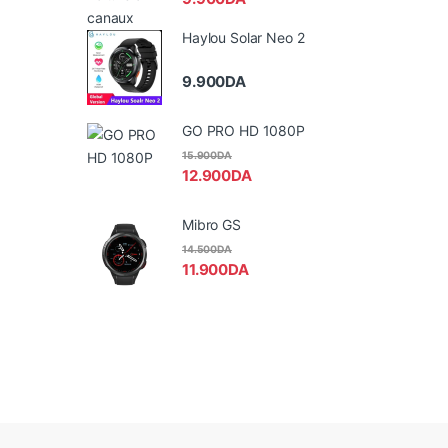
Haylou Solar Neo 2
9.900
DA
GO PRO HD 1080P
15.900
DA
12.900
DA
Mibro GS
14.500
DA
11.900
DA