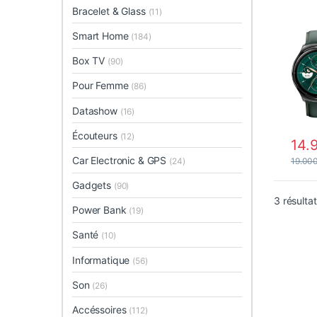
Bracelet & Glass
(11)
Smart Home
(184)
Box TV
(90)
Pour Femme
(86)
Datashow
(16)
Écouteurs
(12)
14.
Ce pro
Car Electronic & GPS
(24)
19.00
Gadgets
(90)
3 résulta
Power Bank
(19)
Santé
(10)
Informatique
(56)
Son
(26)
Accéssoires
(112)