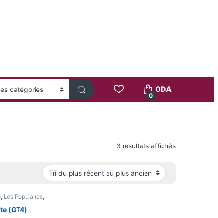
0
DA
0
Trié du plus 
3 résultats affichés
o
,
Les Populaires
,
rrivage
,
Pour Femme
,
atch
te (GT4)