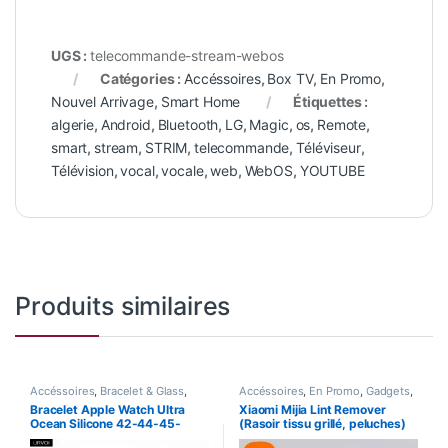
UGS :
telecommande-stream-webos
Catégories :
Accéssoires
,
Box TV
,
En Promo
,
Nouvel Arrivage
,
Smart Home
Étiquettes :
algerie
,
Android
,
Bluetooth
,
LG
,
Magic
,
os
,
Remote
,
smart
,
stream
,
STRIM
,
telecommande
,
Téléviseur
,
Télévision
,
vocal
,
vocale
,
web
,
WebOS
,
YOUTUBE
Produits similaires
Accéssoires
,
Bracelet & Glass
,
Accéssoires
,
En Promo
,
Gadgets
,
Nouvel Arrivage
Nouvel Arrivage
,
Pour Femme
,
Bracelet Apple Watch Ultra
Xiaomi Mijia Lint Remover
Santé
,
Smart Home
Ocean Silicone 42-44-45-
(Rasoir tissu grillé, peluches)
49mm