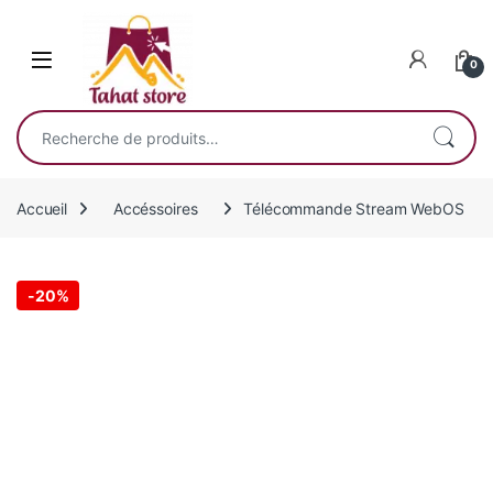
Skip to navigation
Skip to content
0
Recherche pour :
Accueil
Accéssoires
Télécommande Stream WebOS
-
20%