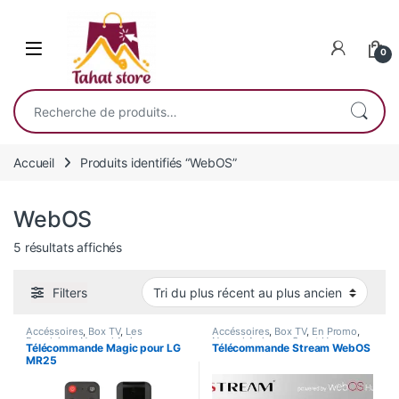
Skip to navigation
Skip to content
0
Recherche pour :
Accueil
Produits identifiés “WebOS”
WebOS
Trié du plus récent au plus ancien
5 résultats affichés
Filters
Accéssoires
,
Box TV
,
Les
Accéssoires
,
Box TV
,
En Promo
,
Populaires
,
Nouvel Arrivage
,
Nouvel Arrivage
,
Smart Home
Télécommande Magic pour LG
Télécommande Stream WebOS
Smart Home
MR25