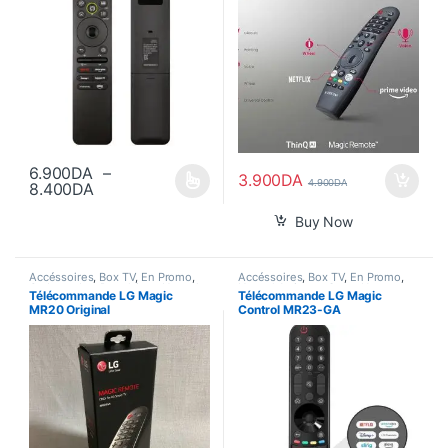
6.900
DA
–
3.900
DA
4.900
DA
Plage de prix : 6.900DA à 8.400DA
8.400
DA
Ce produit a plusieurs variations. Les options peuvent être choisi
Buy Now
Accéssoires
,
Box TV
,
En Promo
,
Accéssoires
,
Box TV
,
En Promo
,
Gadgets
,
Les Populaires
,
Nouvel
Nouvel Arrivage
,
Smart Home
Télécommande LG Magic
Télécommande LG Magic
Arrivage
,
Smart Home
MR20 Original
Control MR23-GA