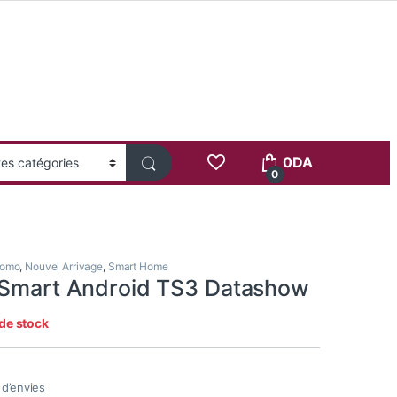
0
DA
0
romo
,
Nouvel Arrivage
,
Smart Home
 Smart Android TS3 Datashow
de stock
e d’envies