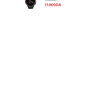
11.900
DA