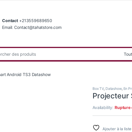
Contact
+213559689650
Email: Contact@tahatstore.com
:
mart Android TS3 Datashow
Box TV
,
Datashow
,
En P
Projecteur
Availability:
Rupture 
Ajouter à la list