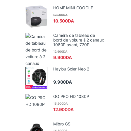
HOME MINI GOOGLE
12.500
DA
10.500
DA
Caméra de tableau de
bord de voiture à 2 canaux
1080P avant, 720P
12.900
DA
9.900
DA
Haylou Solar Neo 2
9.900
DA
GO PRO HD 1080P
15.900
DA
12.900
DA
Mibro GS
14.500
DA