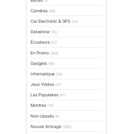
Baffes
(1)
Caméras
(46)
Car Electronic & GPS
(24)
Datashow
(16)
Écouteurs
(12)
En Promo
(269)
Gadgets
(90)
Informatique
(56)
Jeux Vidéos
(21)
Les Populaires
(61)
Montres
(14)
Non classés
(6)
Nouvel Arrivage
(383)