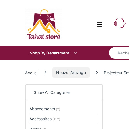
Skip to navigation
Skip to content
Search for
Shop By Department
Accueil
Nouvel Arrivage
Projecteur S
Show All Categories
Abonnements
(2)
Accéssoires
(112)