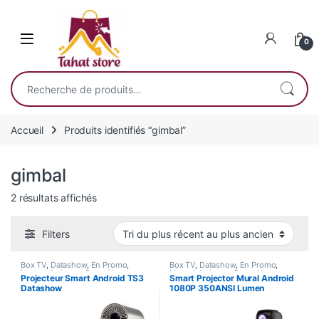
Skip to navigation
Skip to content
0
Recherche pour :
Accueil
Produits identifiés “gimbal”
gimbal
Trié du plus récent au plus ancien
2 résultats affichés
Filters
Box TV
,
Datashow
,
En Promo
,
Box TV
,
Datashow
,
En Promo
,
Nouvel Arrivage
,
Smart Home
Nouvel Arrivage
,
Smart Home
Projecteur Smart Android TS3
Smart Projector Mural Android
Datashow
1080P 350ANSI Lumen