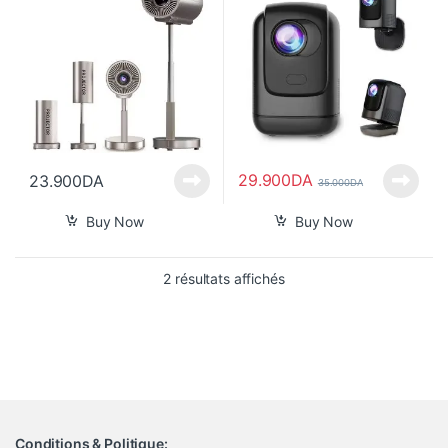
29.900
DA
23.900
DA
35.000
DA
Buy Now
Buy Now
Trié du plus récent au pl
2 résultats affichés
Conditions & Politique: