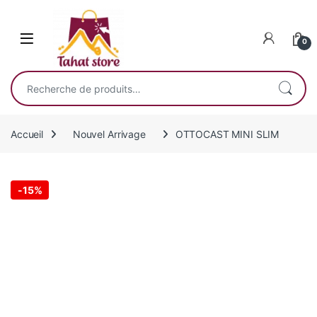
Skip to navigation
Skip to content
0
Recherche pour :
Accueil
Nouvel Arrivage
OTTOCAST MINI SLIM
-
15%