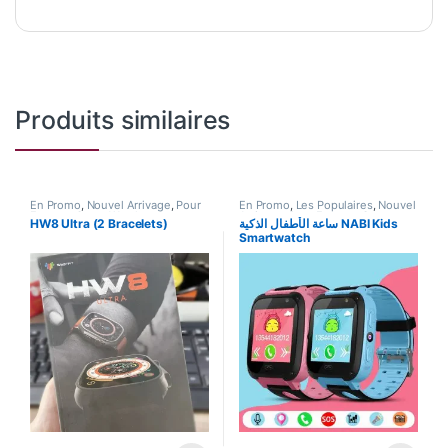
Produits similaires
En Promo
,
Nouvel Arrivage
,
Pour
En Promo
,
Les Populaires
,
Nouvel
Femme
,
Smart Watch
Arrivage
,
Pour Femme
,
Smart
HW8 Ultra (2 Bracelets)
ساعة الأطفال الذكية NABI Kids
Watch
Smartwatch