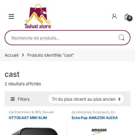
Skip to navigation
Skip to content
0
Recherche pour :
Accueil
Produits identifiés “cast”
cast
Trié du plus récent au plus ancien
2 résultats affichés
Filters
Car Electronic & GPS
,
Nouvel
Accéssoires
,
Écouteurs
,
En
Arrivage
Promo
,
Gadgets
,
Informatique
,
OTTOCAST MINI SLIM
Echo Pop AMAZON ALEXA
Smart Home
,
Son