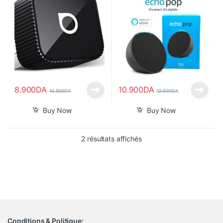
8.900
DA
10.900
DA
10.500
DA
12.500
DA
Buy Now
Buy Now
Trié du plus récent au pl
2 résultats affichés
Conditions & Politique: