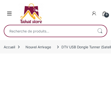
Skip to navigation
Skip to content
0
Recherche pour :
Accueil
Nouvel Arrivage
DTV USB Dongle Tunner (Satell