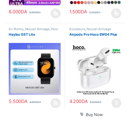
6.000
DA
1.500
DA
9.900
DA
2.200
DA
Ce produit a plusieurs variations. Les options peuvent être choisi
Ce produit a plusieurs variations
En Promo
,
Nouvel Arrivage
,
Pour
Écouteurs
,
Nouvel Arrivage
Femme
,
Smart Watch
Haylou GST Lite
Airpods Pro Hoco EW04 Plus
5.500
DA
4.200
DA
6.900
DA
5.500
DA
Ce produit a plusieurs variations. Les options peuvent être choisi
Buy Now