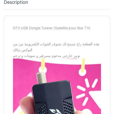
Description
DTV USB Dongle Tunner (Satellite pour Box TV)
‏هذه القطعة راح تسمح لك تشوف القنوات التلفزيونية من من
البوكس ديالك
تونير خارجي مدعوم بسيرفير و صوتيات و ترجم