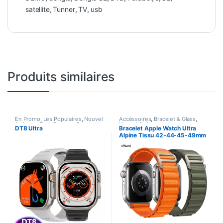
satellite
,
Tunner
,
TV
,
usb
Produits similaires
En Promo
,
Les Populaires
,
Nouvel
Accéssoires
,
Bracelet & Glass
,
Arrivage
,
Pour Femme
,
Smart
Nouvel Arrivage
DT8 Ultra
Bracelet Apple Watch Ultra
Watch
Alpine Tissu 42-44-45-49mm