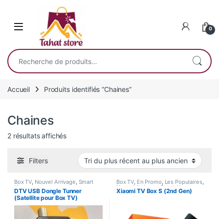
Skip to navigation
Skip to content
0
Recherche pour :
Accueil
Produits identifiés “Chaines”
Chaines
Trié du plus récent au plus ancien
2 résultats affichés
Filters
Box TV
,
Nouvel Arrivage
,
Smart
Box TV
,
En Promo
,
Les Populaires
,
Home
Nouvel Arrivage
,
Smart Home
DTV USB Dongle Tunner
Xiaomi TV Box S (2nd Gen)
(Satellite pour Box TV)