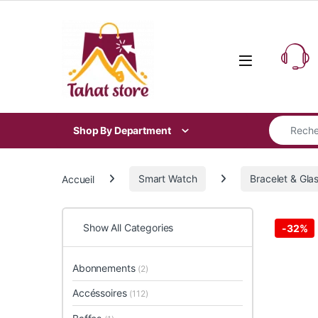
Skip to navigation
Skip to content
Search for
Shop By Department
Accueil
Smart Watch
Bracelet & Gla
Show All Categories
-
32%
Abonnements
(2)
Accéssoires
(112)