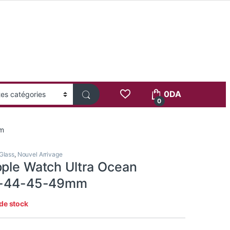
0
DA
0
mm
Glass
,
Nouvel Arrivage
pple Watch Ultra Ocean
42-44-45-49mm
de stock