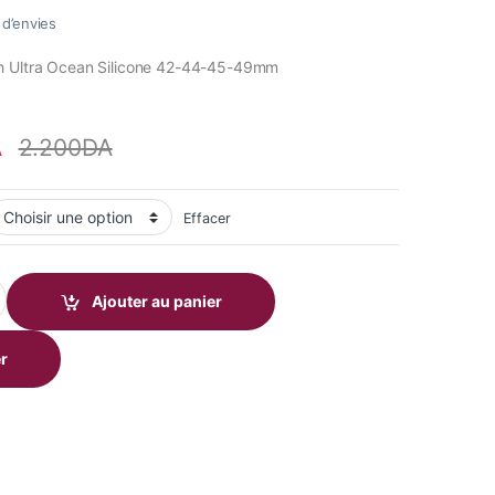
e d’envies
h Ultra Ocean Silicone 42-44-45-49mm
A
2.200
DA
Effacer
ch Ultra Ocean Silicone 42-44-45-49mm quantity
Ajouter au panier
r