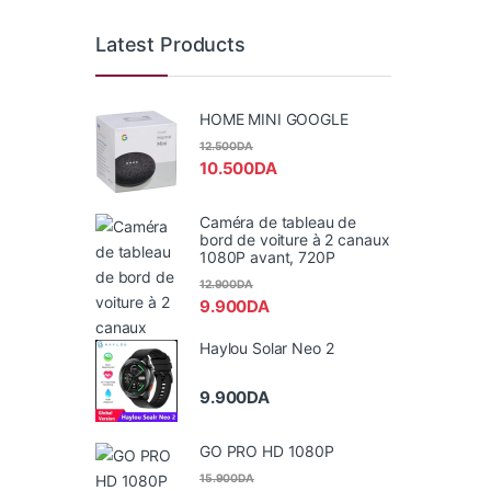
Latest Products
HOME MINI GOOGLE
12.500
DA
10.500
DA
Caméra de tableau de
bord de voiture à 2 canaux
1080P avant, 720P
12.900
DA
9.900
DA
Haylou Solar Neo 2
9.900
DA
GO PRO HD 1080P
15.900
DA