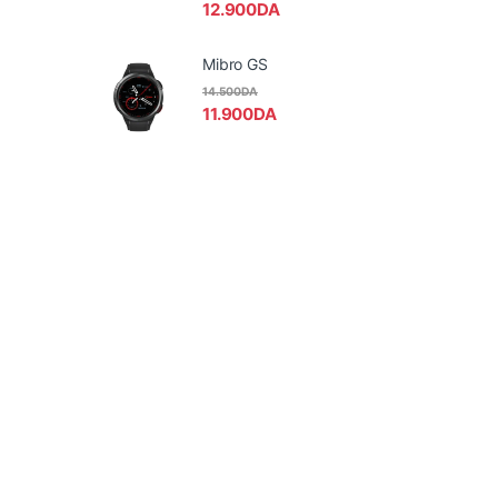
12.900
DA
Mibro GS
14.500
DA
11.900
DA