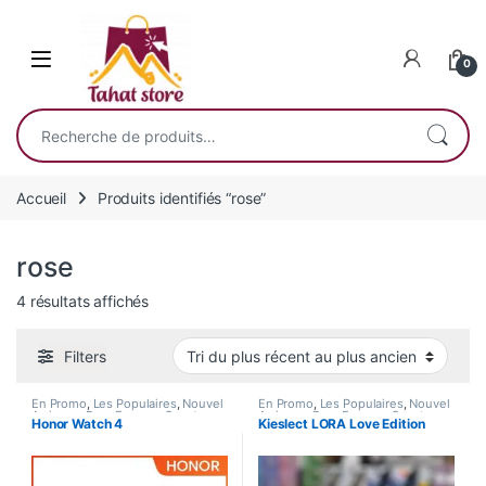
Skip to navigation
Skip to content
0
Recherche pour :
Accueil
Produits identifiés “rose”
rose
Trié du plus récent au plus ancien
4 résultats affichés
Filters
En Promo
,
Les Populaires
,
Nouvel
En Promo
,
Les Populaires
,
Nouvel
Arrivage
,
Pour Femme
,
Smart
Arrivage
,
Pour Femme
,
Smart
Honor Watch 4
Kieslect LORA Love Edition
Watch
Watch