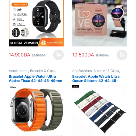
14.900
DA
10.500
DA
22.500
DA
15.500
DA
Ce produit a plusieurs variations. Les options peuvent être choisi
Ce produit a plusieurs variations
Accéssoires
,
Bracelet & Glass
,
Accéssoires
,
Bracelet & Glass
,
Nouvel Arrivage
Nouvel Arrivage
Bracelet Apple Watch Ultra
Bracelet Apple Watch Ultra
Alpine Tissu 42-44-45-49mm
Ocean Silicone 42-44-45-
49mm