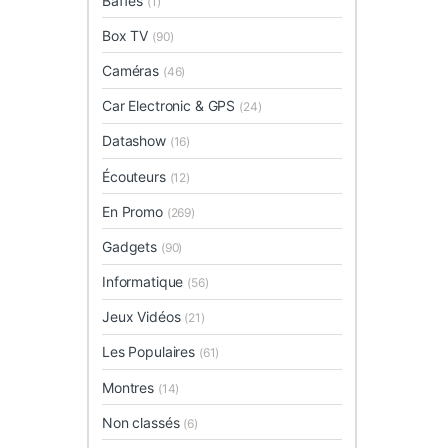
Baffes
(1)
Box TV
(90)
Caméras
(46)
Car Electronic & GPS
(24)
Datashow
(16)
Écouteurs
(12)
En Promo
(269)
Gadgets
(90)
Informatique
(56)
Jeux Vidéos
(21)
Les Populaires
(61)
Montres
(14)
Non classés
(6)