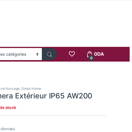
0
DA
0
vel Arrivage
,
Smart Home
era Extérieur IP65 AW200
de stock
e d’envies