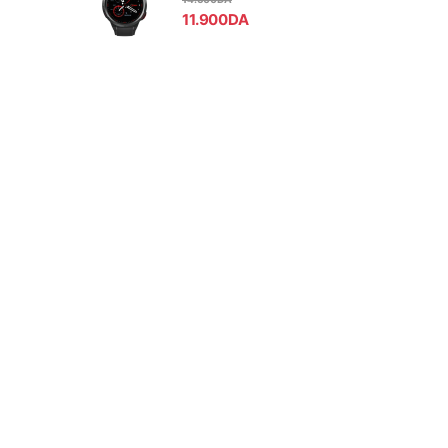
11.900
DA