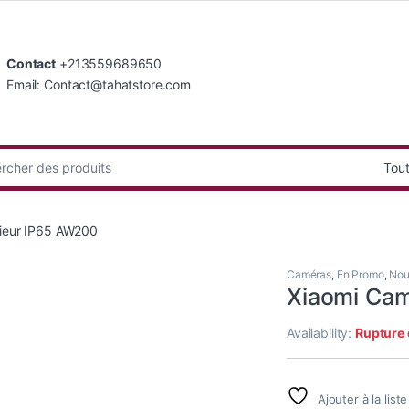
Contact
+213559689650
Email: Contact@tahatstore.com
:
rieur IP65 AW200
Caméras
,
En Promo
,
Nou
Xiaomi Cam
Availability:
Rupture 
Ajouter à la list