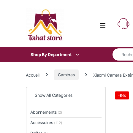
Skip to navigation
Skip to content
Search for
Shop By Department
Accueil
Caméras
Xiaomi Camera Exté
Show All Categories
-
9%
Abonnements
(2)
Accéssoires
(112)