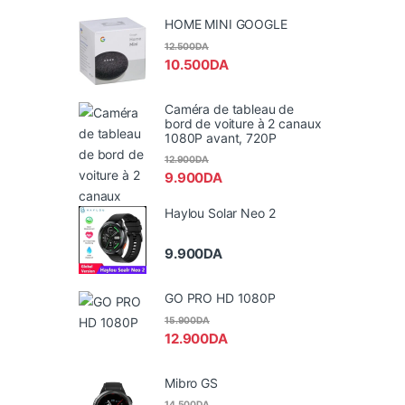
HOME MINI GOOGLE
12.500
DA
10.500
DA
Caméra de tableau de
bord de voiture à 2 canaux
1080P avant, 720P
12.900
DA
9.900
DA
Haylou Solar Neo 2
9.900
DA
GO PRO HD 1080P
15.900
DA
12.900
DA
Mibro GS
14.500
DA