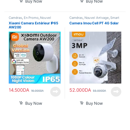
Buy Now
Buy Now
Caméras
,
En Promo
,
Nouvel
Caméras
,
Nouvel Arrivage
,
Smart
Arrivage
,
Smart Home
Home
Xiaomi Camera Extérieur IP65
Camera Imou Cell PT 4G Solar
AW200
14.500
DA
52.000
DA
16.000
DA
55.000
DA
Buy Now
Buy Now