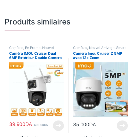
Produits similaires
Caméras
,
En Promo
,
Nouvel
Caméras
,
Nouvel Arrivage
,
Smart
Arrivage
,
Smart Home
Home
Caméra IMOU Cruiser Dual
Camera Imou Cruiser Z 5MP
6MP Extérieur Double Camera
avec 12x Zoom
360
39.900
DA
35.000
DA
60.000
DA