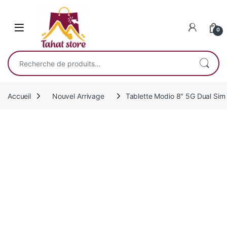
Skip to navigation
Skip to content
0
Recherche pour :
Accueil
Nouvel Arrivage
Tablette Modio 8″ 5G Dual Si