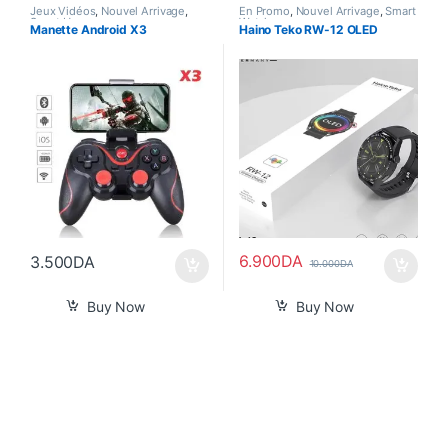
Jeux Vidéos
,
Nouvel Arrivage
,
En Promo
,
Nouvel Arrivage
,
Smart
Smart Home
Watch
Manette Android X3
Haino Teko RW-12 OLED
6.900
DA
3.500
DA
10.000
DA
Buy Now
Buy Now