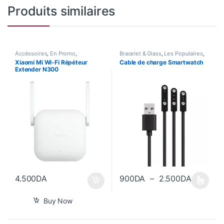
Produits similaires
Accéssoires
,
En Promo
,
Bracelet & Glass
,
Les Populaires
,
Informatique
,
Les Populaires
,
Nouvel Arrivage
,
Smart Watch
Xiaomi Mi Wi-Fi Répéteur
Cable de charge Smartwatch
Nouvel Arrivage
Extender N300
Plage de
4.500
DA
900
DA
–
2.500
DA
Ce produit a plusieurs variations
Buy Now