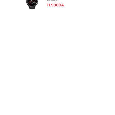
11.900
DA