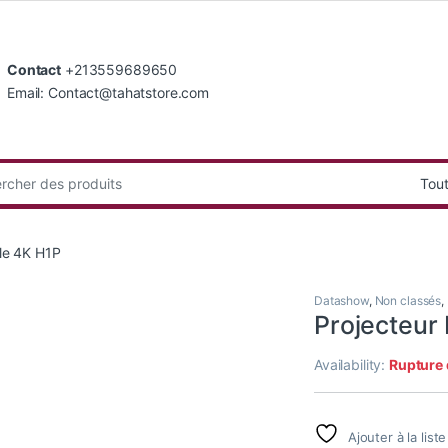
Contact
+213559689650
Email: Contact@tahatstore.com
:
ble 4K H1P
Datashow
,
Non classés
,
Projecteur
Availability:
Rupture 
Ajouter à la list