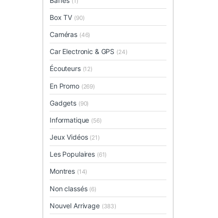
Baffes
(1)
Box TV
(90)
Caméras
(46)
Car Electronic & GPS
(24)
Écouteurs
(12)
En Promo
(269)
Gadgets
(90)
Informatique
(56)
Jeux Vidéos
(21)
Les Populaires
(61)
Montres
(14)
Non classés
(6)
Nouvel Arrivage
(383)