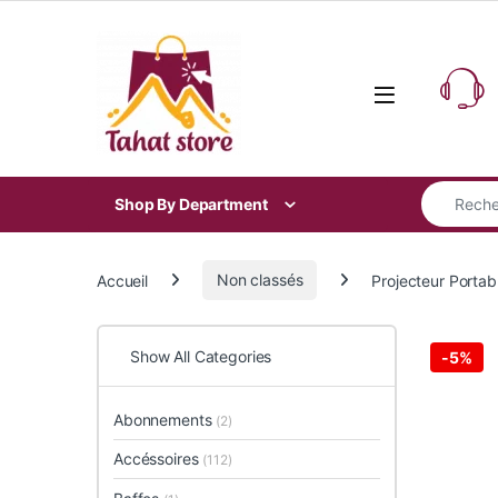
Skip to navigation
Skip to content
Search for
Shop By Department
Accueil
Non classés
Projecteur Porta
Show All Categories
-
5%
Abonnements
(2)
Accéssoires
(112)