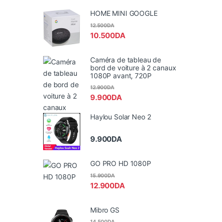
HOME MINI GOOGLE
12.500
DA
10.500
DA
Caméra de tableau de
bord de voiture à 2 canaux
1080P avant, 720P
12.900
DA
9.900
DA
Haylou Solar Neo 2
9.900
DA
GO PRO HD 1080P
15.900
DA
12.900
DA
Mibro GS
14.500
DA