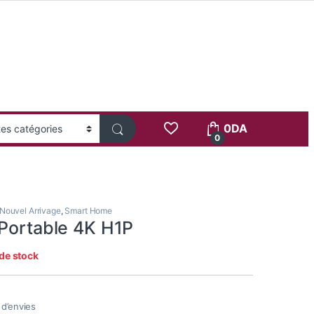
0
DA
0
Nouvel Arrivage
,
Smart Home
 Portable 4K H1P
de stock
e d’envies