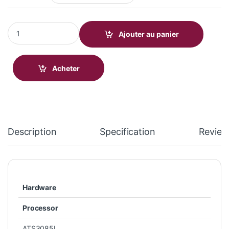
KOSPET Tank S2 quantity
Ajouter au panier
Acheter
Description
Specification
Review
Hardware
Processor
ATS3085L