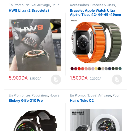
En Promo
,
Nouvel Arrivage
,
Pour
Accéssoires
,
Bracelet & Glass
,
Femme
,
Smart Watch
Nouvel Arrivage
HW8 Ultra (2 Bracelets)
Bracelet Apple Watch Ultra
Alpine Tissu 42-44-45-49mm
5.900
DA
1.500
DA
8.500
DA
2.200
DA
Ce produit a plusieurs variations. Les options peuvent être choisi
Ce produit a plusieurs variations
En Promo
,
Les Populaires
,
Nouvel
En Promo
,
Nouvel Arrivage
,
Pour
Arrivage
,
Smart Watch
Femme
,
Smart Watch
Blulory Glifo G10 Pro
Haino Teko C2