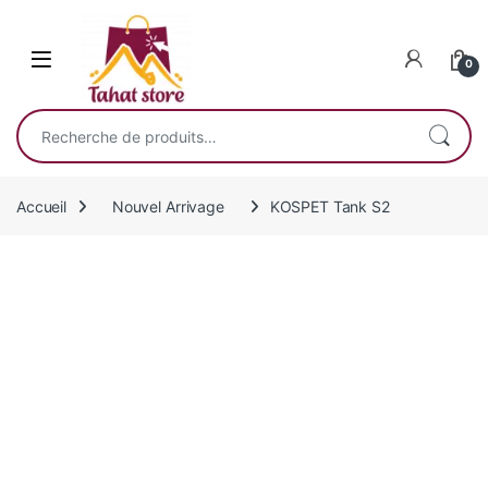
Skip to navigation
Skip to content
0
Recherche pour :
Accueil
Nouvel Arrivage
KOSPET Tank S2