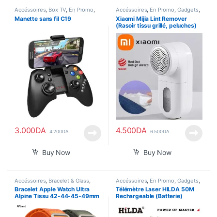
Accéssoires
,
Box TV
,
En Promo
,
Accéssoires
,
En Promo
,
Gadgets
,
Informatique
,
Jeux Vidéos
,
Nouvel Arrivage
,
Pour Femme
,
Manette sans fil C19
Xiaomi Mijia Lint Remover
Nouvel Arrivage
,
Smart Home
Santé
,
Smart Home
(Rasoir tissu grillé, peluches)
3.000
DA
4.500
DA
4.200
DA
6.500
DA
Buy Now
Buy Now
Accéssoires
,
Bracelet & Glass
,
Accéssoires
,
En Promo
,
Gadgets
,
Nouvel Arrivage
Nouvel Arrivage
,
Smart Home
Bracelet Apple Watch Ultra
Télémètre Laser HILDA 50M
Alpine Tissu 42-44-45-49mm
Rechargeable (Batterie)