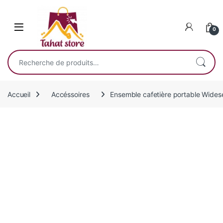
Skip to navigation
Skip to content
0
Recherche pour :
Accueil
Accéssoires
Ensemble cafetière portable Widese