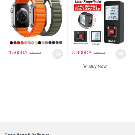
1.500
DA
5.900
DA
2.200
DA
6.500
DA
Ce produit a plusieurs variations. Les options peuvent être choisi
Buy Now
Conditions & Politique: