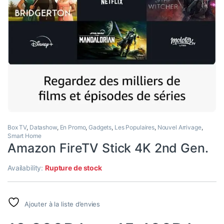
Box TV
,
Datashow
,
En Promo
,
Gadgets
,
Les Populaires
,
Nouvel Arrivage
,
Smart Home
Amazon FireTV Stick 4K 2nd Gen.
Availability:
Rupture de stock
Ajouter à la liste d’envies