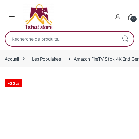
Skip to navigation
Skip to content
0
Recherche pour :
Accueil
Les Populaires
Amazon FireTV Stick 4K 2nd Gen
-
22%