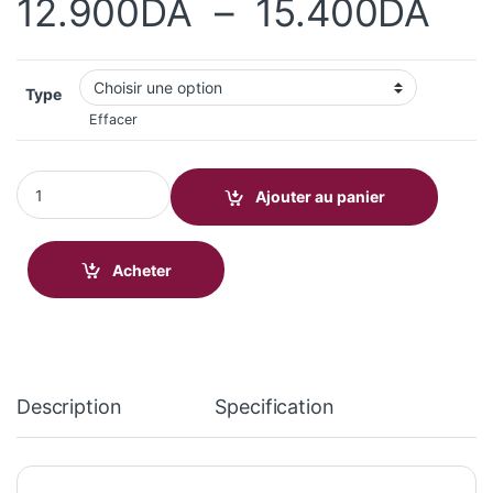
Pla
12.900
DA
–
15.400
DA
Type
Effacer
Amazon FireTV Stick 4K 2nd Gen. quantity
Ajouter au panier
Acheter
Description
Specification