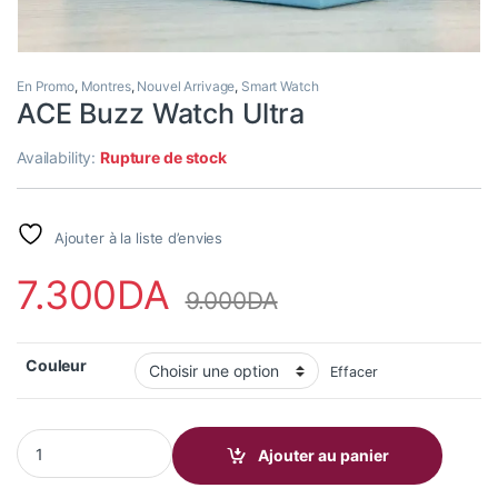
En Promo
,
Montres
,
Nouvel Arrivage
,
Smart Watch
ACE Buzz Watch Ultra
Availability:
Rupture de stock
Ajouter à la liste d’envies
7.300
DA
9.000
DA
Couleur
Effacer
ACE Buzz Watch Ultra quantity
Ajouter au panier