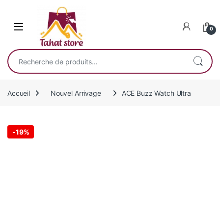
Skip to navigation
Skip to content
0
Recherche pour :
Accueil
Nouvel Arrivage
ACE Buzz Watch Ultra
-
19%