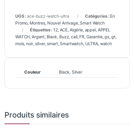
Couleur
Black, Silver
Produits similaires
En Promo
,
Les Populaires
,
Nouvel
Accéssoires
,
Informatique
,
Arrivage
,
Pour Femme
,
Smart
Nouvel Arrivage
,
Smart Home
ساعة الأطفال الذكية NABI Kids
Xiaomi Mi Wifi Range Extender
Watch
Smartwatch
AC1200 (Répéteur Wifi)