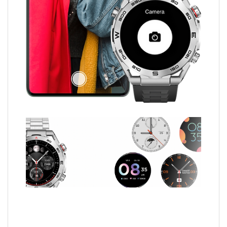
UGS :
ace-buzz-watch-ultra
Catégories :
En
Promo
,
Montres
,
Nouvel Arrivage
,
Smart Watch
Étiquettes :
12
,
ACE
,
Algérie
,
appel
,
APPEL
WATCH
,
Argent
,
Black
,
Buzz
,
call
,
FR
,
Garantie
,
gs
,
gt
,
mois
,
noir
,
silver
,
smart
,
Smartwatch
,
ULTRA
,
watch