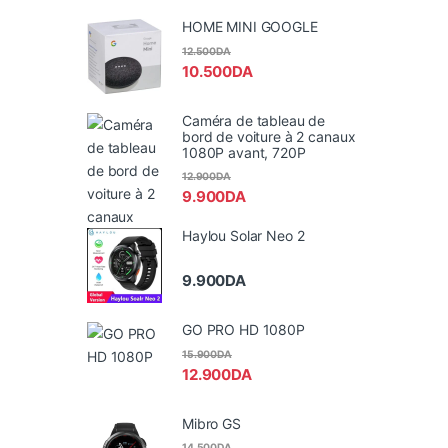
HOME MINI GOOGLE
12.500
DA
10.500
DA
Caméra de tableau de
bord de voiture à 2 canaux
1080P avant, 720P
12.900
DA
9.900
DA
Haylou Solar Neo 2
9.900
DA
GO PRO HD 1080P
15.900
DA
12.900
DA
Mibro GS
14.500
DA