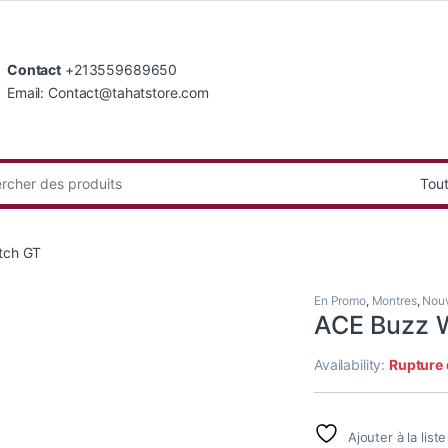
Contact
+213559689650
Email: Contact@tahatstore.com
:
tch GT
En Promo
,
Montres
,
Nouv
ACE Buzz 
Availability:
Rupture 
Ajouter à la list