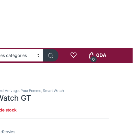
0
DA
0
el Arrivage
,
Pour Femme
,
Smart Watch
Watch GT
de stock
e d’envies