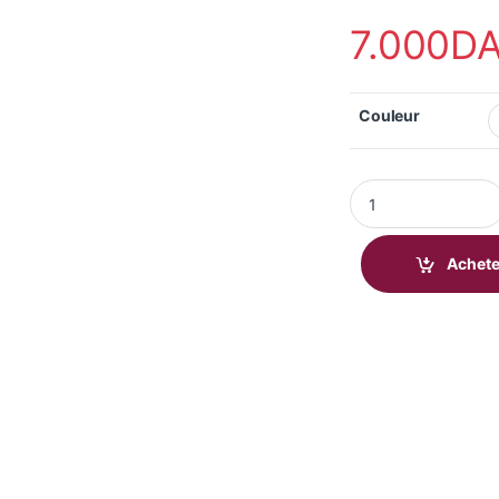
7.000
D
Couleur
ACE Buzz Watch GT 
Achete