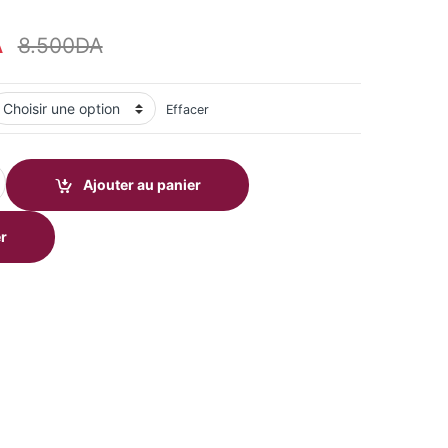
A
8.500
DA
Effacer
quantity
Ajouter au panier
r