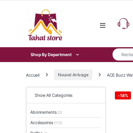
Skip to navigation
Skip to content
Search for
Shop By Department
Accueil
Nouvel Arrivage
ACE Buzz Wa
Show All Categories
-
18%
Abonnements
(2)
Accéssoires
(112)