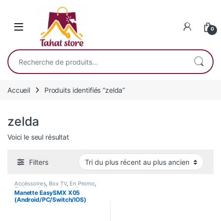
Skip to navigation
Skip to content
0
Recherche pour :
Accueil
Produits identifiés “zelda”
zelda
Voici le seul résultat
Filters
Accéssoires
,
Box TV
,
En Promo
,
Gadgets
,
Informatique
,
Jeux
Manette EasySMX X05
Vidéos
,
Nouvel Arrivage
,
Smart
(Android/PC/Switch/IOS)
Home