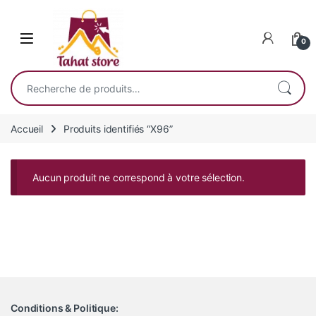
Skip to navigation
Skip to content
0
Recherche pour :
Accueil
Produits identifiés “X96”
Aucun produit ne correspond à votre sélection.
Conditions & Politique: