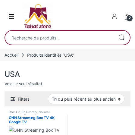
Skip to navigation
Skip to content
0
Recherche pour :
Accueil
Produits identifiés “USA”
USA
Voici le seul résultat
Filters
Box TV
,
En Promo
,
Nouvel
Arrivage
,
Smart Home
ONN Streaming Box TV 4K
Google TV