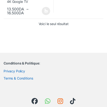
13.500
DA
–
Plage de prix : 13.500DA à 16.500DA
16.500
DA
Ce produit a plusieurs variations. Les options peuvent être choisi
Voici le seul résultat
Conditions & Politique:
Privacy Policy
Terms & Conditions