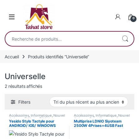
Skip to navigation
Skip to content
0
Recherche pour :
Accueil
Produits identifiés “Universelle”
Universelle
Trié du plus récent au plus ancien
2 résultats affichés
Filters
Accéssoires
,
Informatique
,
Nouvel
Accéssoires
,
Informatique
,
Nouvel
Arrivage
,
Tablette
,
Téléphones
Arrivage
,
Smart Home
Yesido Stylo Tactyle pour
Multiprise LDNIO Siyoteam
ANDROID/ IOS/ WINDOWS
2500W 4Prises+4USB Fast
ST15 Pen Aluminium
Charge SE4432