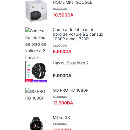
HOME MINI GOOGLE
12.500
DA
10.500
DA
Caméra de tableau de
bord de voiture à 2 canaux
1080P avant, 720P
12.900
DA
9.900
DA
Haylou Solar Neo 2
9.900
DA
GO PRO HD 1080P
15.900
DA
12.900
DA
Mibro GS
14.500
DA