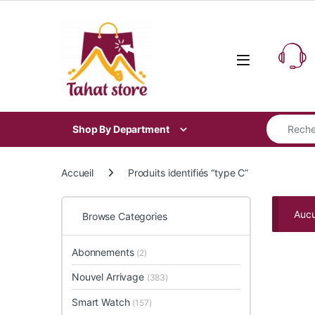
Skip to navigation
Skip to content
Search for
Shop By Department
Accueil
Produits identifiés “type C”
Aucu
Browse Categories
Abonnements
(2)
Nouvel Arrivage
(383)
Smart Watch
(157)