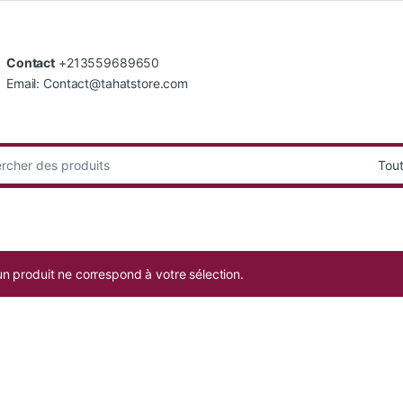
Contact
+213559689650
Email: Contact@tahatstore.com
:
n produit ne correspond à votre sélection.