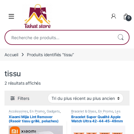
Skip to navigation
Skip to content
0
Recherche pour :
Accueil
Produits identifiés “tissu”
tissu
Trié du plus récent au plus ancien
2 résultats affichés
Filters
Accéssoires
,
En Promo
,
Gadgets
,
Bracelet & Glass
,
En Promo
,
Les
Nouvel Arrivage
,
Pour Femme
,
Populaires
,
Nouvel Arrivage
,
Pour
Xiaomi Mijia Lint Remover
Bracelet Super Qualité Apple
Santé
,
Smart Home
Femme
(Rasoir tissu grillé, peluches)
Watch Ultra 42-44-45-49mm