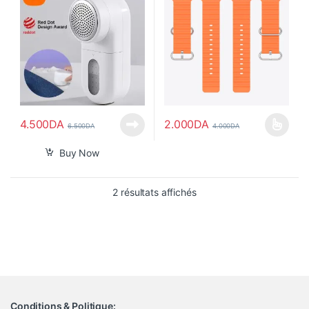
4.500
DA
2.000
DA
6.500
DA
4.000
DA
Ce produit a plusieurs variations
Buy Now
Trié du plus récent au pl
2 résultats affichés
Conditions & Politique: