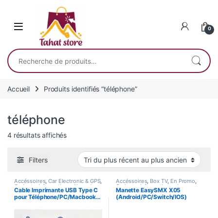
Skip to navigation
Skip to content
0
Recherche pour :
Accueil
Produits identifiés “téléphone”
téléphone
Trié du plus récent au plus ancien
4 résultats affichés
Filters
Accéssoires
,
Car Electronic & GPS
,
Accéssoires
,
Box TV
,
En Promo
,
Gadgets
,
Informatique
,
Nouvel
Gadgets
,
Informatique
,
Jeux
Cable Imprimante USB Type C
Manette EasySMX X05
Arrivage
,
Smart Home
,
Tablette
,
Vidéos
,
Nouvel Arrivage
,
Smart
pour Téléphone/PC/Macbook…
(Android/PC/Switch/IOS)
Téléphones
Home