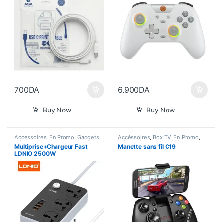
700
DA
6.900
DA
Buy Now
Buy Now
Accéssoires
,
En Promo
,
Gadgets
,
Accéssoires
,
Box TV
,
En Promo
,
Informatique
,
Nouvel Arrivage
,
Informatique
,
Jeux Vidéos
,
Multiprise+Chargeur Fast
Manette sans fil C19
Power Bank
,
Smart Home
Nouvel Arrivage
,
Smart Home
LDNIO 2500W