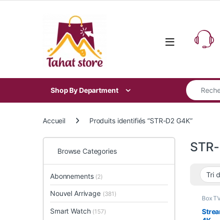
Skip to navigation
Skip to content
Search for
Shop By Department
Accueil
Produits identifiés “STR-D2 G4K”
STR-
Browse Categories
Abonnements
(2)
Nouvel Arrivage
(381)
Box T
Popula
Smart
Smart Watch
Stre
(157)