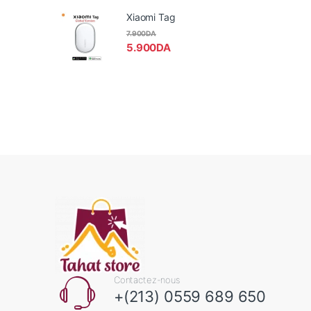
Xiaomi Tag
7.900
DA
5.900
DA
Contactez-nous
+(213) 0559 689 650