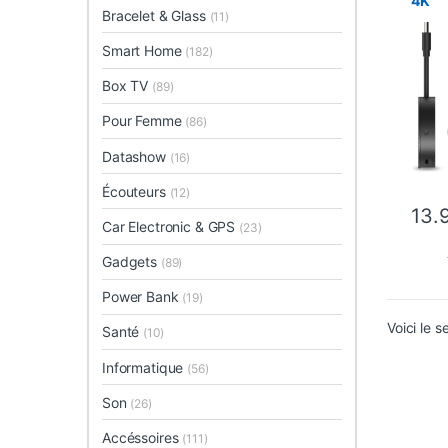
4K
Bracelet & Glass
(11)
Smart Home
(182)
Box TV
(89)
Pour Femme
(86)
Datashow
(16)
Écouteurs
(12)
13.
Car Electronic & GPS
(23)
Gadgets
(89)
Power Bank
(19)
Voici le s
Santé
(10)
Informatique
(56)
Son
(26)
Accéssoires
(111)