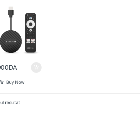
900
DA
Buy Now
eul résultat