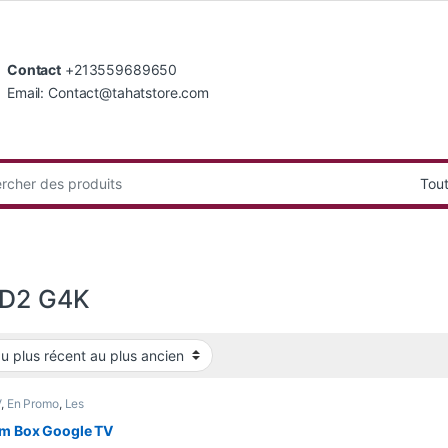
Contact
+213559689650
Email: Contact@tahatstore.com
:
D2 G4K
V
,
En Promo
,
Les
ires
,
Nouvel Arrivage
,
 Home
am Box Google TV