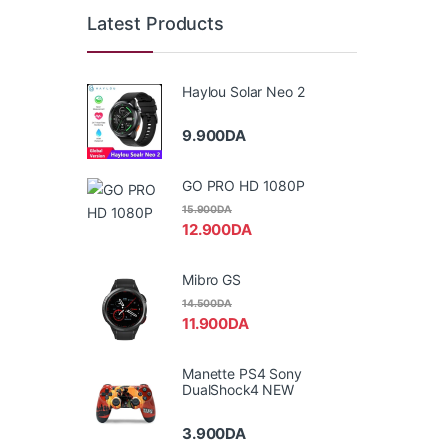
Latest Products
Haylou Solar Neo 2
9.900
DA
GO PRO HD 1080P
15.900
DA
12.900
DA
Mibro GS
14.500
DA
11.900
DA
Manette PS4 Sony
DualShock4 NEW
3.900
DA