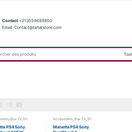
Contact
+213559689650
Email: Contact@tahatstore.com
:
oires
,
Box TV
,
En
Accéssoires
,
Box TV
,
En
,
Informatique
,
Jeux
Promo
,
Informatique
,
Jeux
s
,
Nouvel Arrivage
,
Smart
Vidéos
,
Nouvel Arrivage
,
Smart
tte PS4 Sony
Manette PS4 Sony
Home