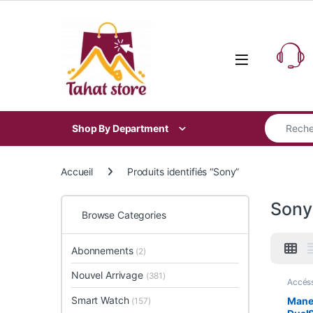
Skip to navigation
Skip to content
Search for
Shop By Department
Accueil
Produits identifiés “Sony”
Sony
Browse Categories
Abonnements
(2)
Nouvel Arrivage
(381)
Accéss
Promo
Vidéo
Smart Watch
Mane
(157)
Home