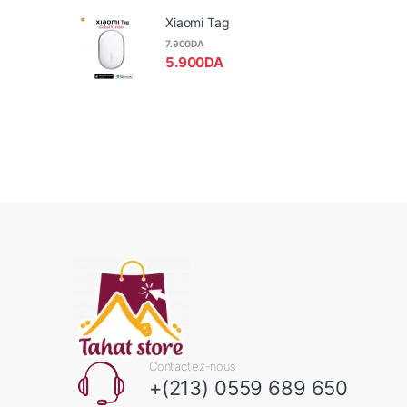
Xiaomi Tag
7.900
DA
5.900
DA
Contactez-nous
+(213) 0559 689 650