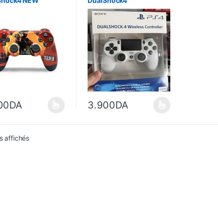
Shock4 NEW
DualShock4
00
DA
3.900
DA
duit a plusieurs variations. Les options peuvent être choisies sur la p
Ce produit a plusieurs variations. Les opt
Trié du plus récent au plus ancien
s affichés