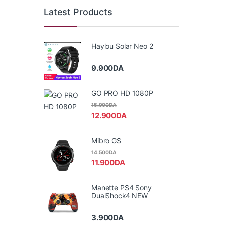
Latest Products
Haylou Solar Neo 2
9.900
DA
GO PRO HD 1080P
15.900
DA
12.900
DA
Mibro GS
14.500
DA
11.900
DA
Manette PS4 Sony
DualShock4 NEW
3.900
DA