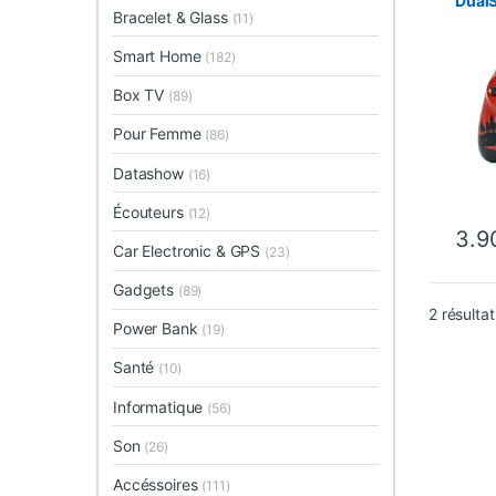
Dual
Bracelet & Glass
(11)
Smart Home
(182)
Box TV
(89)
Pour Femme
(86)
Datashow
(16)
Écouteurs
(12)
3.9
Ce pro
Car Electronic & GPS
(23)
Gadgets
(89)
2 résultat
Power Bank
(19)
Santé
(10)
Informatique
(56)
Son
(26)
Accéssoires
(111)