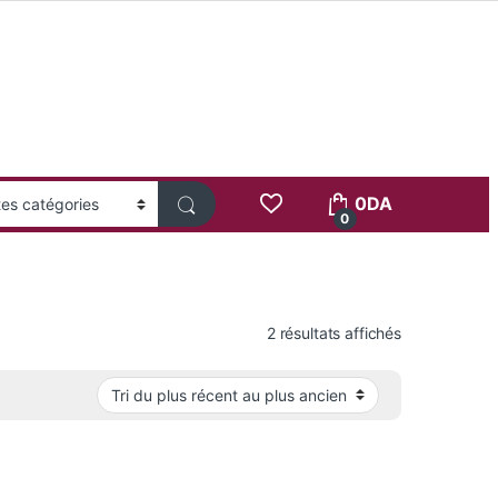
0
DA
0
Trié du plus 
2 résultats affichés