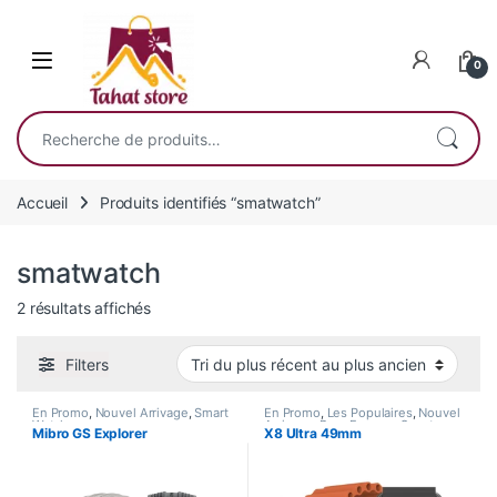
Skip to navigation
Skip to content
0
Recherche pour :
Accueil
Produits identifiés “smatwatch”
smatwatch
Trié du plus récent au plus ancien
2 résultats affichés
Filters
En Promo
,
Nouvel Arrivage
,
Smart
En Promo
,
Les Populaires
,
Nouvel
Watch
Arrivage
,
Pour Femme
,
Smart
Mibro GS Explorer
X8 Ultra 49mm
Watch