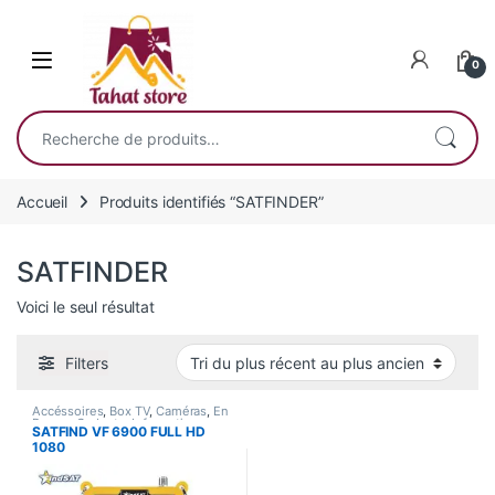
Skip to navigation
Skip to content
0
Recherche pour :
Accueil
Produits identifiés “SATFINDER”
SATFINDER
Voici le seul résultat
Filters
Accéssoires
,
Box TV
,
Caméras
,
En
Promo
,
Gadgets
,
Informatique
,
SATFIND VF 6900 FULL HD
Smart Home
,
Son
1080