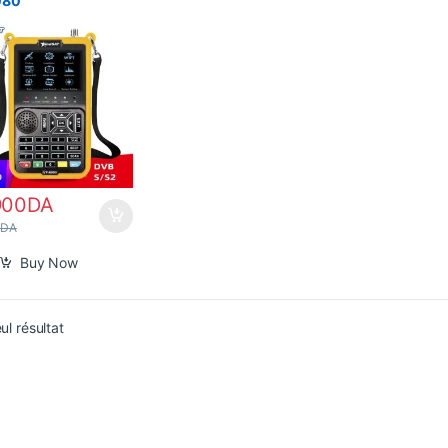
080
900
DA
0
DA
Buy Now
eul résultat