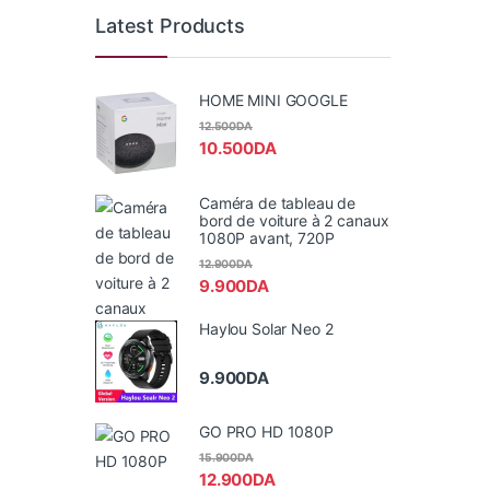
Latest Products
HOME MINI GOOGLE
12.500
DA
10.500
DA
Caméra de tableau de
bord de voiture à 2 canaux
1080P avant, 720P
12.900
DA
9.900
DA
Haylou Solar Neo 2
9.900
DA
GO PRO HD 1080P
15.900
DA
12.900
DA