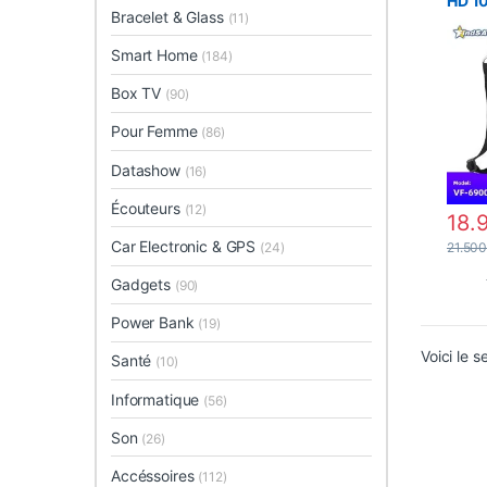
HD 1
Bracelet & Glass
(11)
Smart Home
(184)
Box TV
(90)
Pour Femme
(86)
Datashow
(16)
Écouteurs
(12)
18.
Car Electronic & GPS
(24)
21.50
Gadgets
(90)
Power Bank
(19)
Voici le s
Santé
(10)
Informatique
(56)
Son
(26)
Accéssoires
(112)