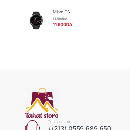
Mibro GS
14.500
DA
11.900
DA
Contactez-nous
+(213) 0559 689 650