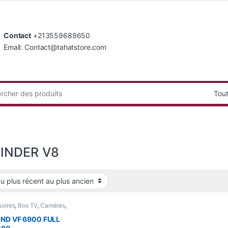
Contact
+213559689650
Email: Contact@tahatstore.com
:
INDER V8
oires
,
Box TV
,
Caméras
,
omo
,
Gadgets
,
atique
,
Smart Home
,
Son
IND VF 6900 FULL