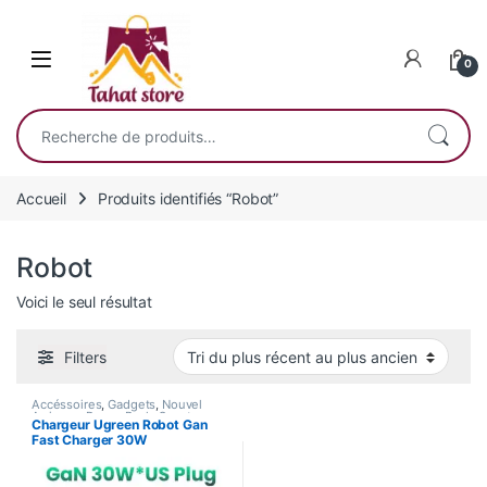
Skip to navigation
Skip to content
0
Recherche pour :
Accueil
Produits identifiés “Robot”
Robot
Voici le seul résultat
Filters
Accéssoires
,
Gadgets
,
Nouvel
Arrivage
,
Power Bank
,
Smart
Chargeur Ugreen Robot Gan
Home
,
Tablette
,
Téléphones
Fast Charger 30W