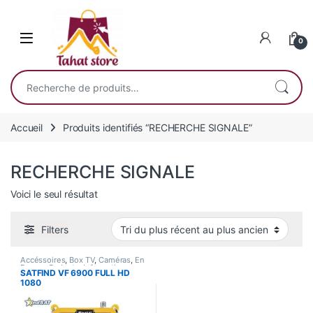
Skip to navigation
Skip to content
0
Recherche pour :
Accueil
Produits identifiés “RECHERCHE SIGNALE”
RECHERCHE SIGNALE
Voici le seul résultat
Filters
Accéssoires
,
Box TV
,
Caméras
,
En
Promo
,
Gadgets
,
Informatique
,
SATFIND VF 6900 FULL HD
Smart Home
,
Son
1080