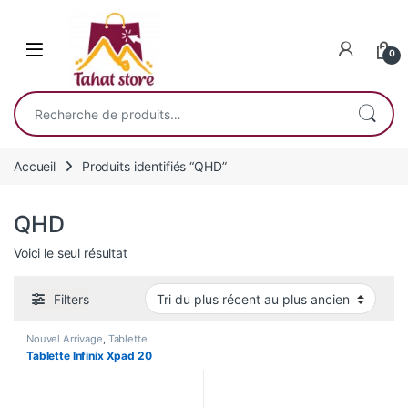
Skip to navigation
Skip to content
0
Recherche pour :
Accueil
Produits identifiés “QHD”
QHD
Voici le seul résultat
Filters
Nouvel Arrivage
,
Tablette
Tablette Infinix Xpad 20