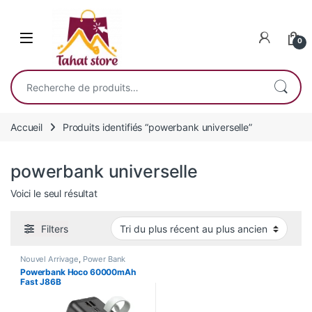
Skip to navigation
Skip to content
0
Recherche pour :
Accueil
Produits identifiés “powerbank universelle”
powerbank universelle
Voici le seul résultat
Filters
Nouvel Arrivage
,
Power Bank
Powerbank Hoco 60000mAh
Fast J86B