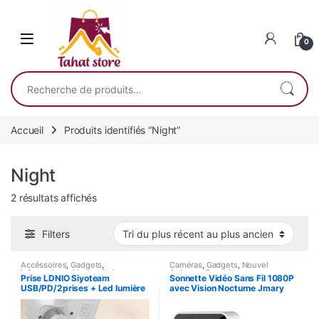
Skip to navigation
Skip to content
0
Recherche pour :
Accueil
Produits identifiés “Night”
Night
Trié du plus récent au plus ancien
2 résultats affichés
Filters
Accéssoires
,
Gadgets
,
Caméras
,
Gadgets
,
Nouvel
Informatique
,
Nouvel Arrivage
,
Arrivage
,
Smart Home
Prise LDNIO Siyoteam
Sonnette Vidéo Sans Fil 1080P
Smart Home
USB/PD/2prises + Led lumière
avec Vision Nocturne Jmary
de nuit / Fast charge- SE2337
MF-5