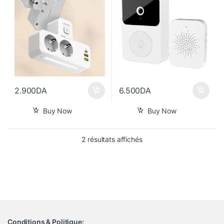
2.900
DA
6.500
DA
Buy Now
Buy Now
Trié du plus récent au pl
2 résultats affichés
Conditions & Politique: