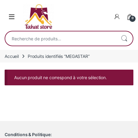
Skip to navigation
Skip to content
0
Recherche pour :
Accueil
Produits identifiés “MEGASTAR”
Aucun produit ne correspond à votre sélection.
Conditions & Politique: