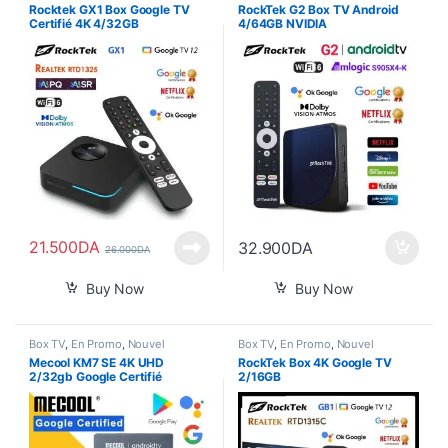
Arrivage
,
Smart Home
Arrivage
,
Smart Home
Rocktek GX1 Box Google TV
RockTek G2 Box TV Android
Certifié 4K 4/32GB
4/64GB NVIDIA
21.500
DA
32.900
DA
26.000
DA
Buy Now
Buy Now
Box TV
,
En Promo
,
Nouvel
Box TV
,
En Promo
,
Nouvel
Arrivage
,
Smart Home
Arrivage
,
Smart Home
Mecool KM7 SE 4K UHD
RockTek Box 4K Google TV
2/32gb Google Certifié
2/16GB