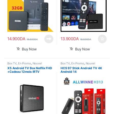
14.900
DA
13.900
DA
16.500
DA
16.500
DA
Buy Now
Buy Now
Box TV
,
En Promo
,
Nouvel
Box TV
,
En Promo
,
Nouvel
Arrivage
,
Smart Home
Arrivage
,
Smart Home
X5 Android TV Box Nelflix FHD
HCS 97 Stick Android TV 4K
+Cadeau 12mois IRTV
Android 14