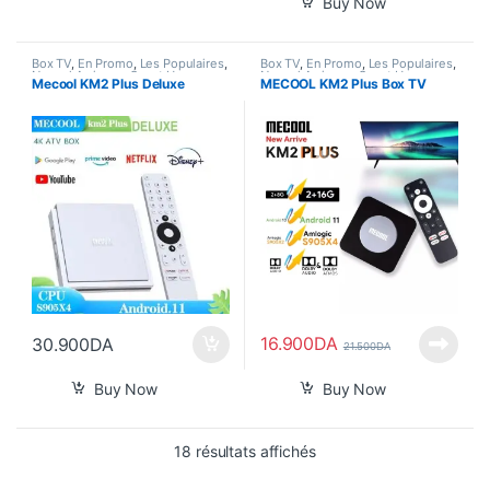
Buy Now
Box TV
,
En Promo
,
Les Populaires
,
Box TV
,
En Promo
,
Les Populaires
,
Nouvel Arrivage
,
Smart Home
Nouvel Arrivage
,
Smart Home
Mecool KM2 Plus Deluxe
MECOOL KM2 Plus Box TV
16.900
DA
30.900
DA
21.500
DA
Buy Now
Buy Now
Trié du plus récent au pl
18 résultats affichés