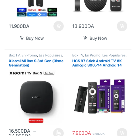
11.900
DA
13.900
DA
Buy Now
Buy Now
Box TV
,
En Promo
,
Les Populaires
,
Box TV
,
En Promo
,
Les Populaires
,
Nouvel Arrivage
,
Smart Home
Nouvel Arrivage
,
Smart Home
Xiaomi Mi Box S 3rd Gen (3ème
HCS 97 Stick Android TV 8K
Génération)
Amlogic S905Y4 Android 14
16.500
DA
–
7.900
DA
9.900
DA
Plage de prix : 16.500DA à 24.000DA
24.000
DA