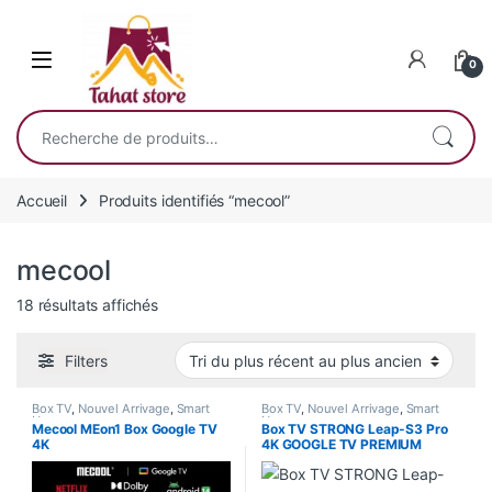
Skip to navigation
Skip to content
0
Recherche pour :
Accueil
Produits identifiés “mecool”
mecool
Trié du plus récent au plus ancien
18 résultats affichés
Filters
Box TV
,
Nouvel Arrivage
,
Smart
Box TV
,
Nouvel Arrivage
,
Smart
Home
Home
Mecool MEon1 Box Google TV
Box TV STRONG Leap-S3 Pro
4K
4K GOOGLE TV PREMIUM
4/32GB