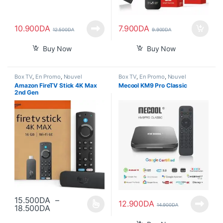
10.900
DA
7.900
DA
12.500
DA
9.900
DA
Buy Now
Buy Now
Box TV
,
En Promo
,
Nouvel
Box TV
,
En Promo
,
Nouvel
Arrivage
,
Smart Home
Arrivage
,
Smart Home
Amazon FireTV Stick 4K Max
Mecool KM9 Pro Classic
2nd Gen
15.500
DA
–
12.900
DA
14.900
DA
Plage de prix : 15.500DA à 18.500DA
18.500
DA
Ce produit a plusieurs variations. Les options peuvent être choisi