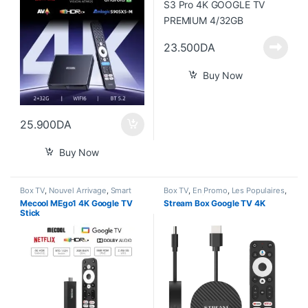
23.500
DA
Buy Now
25.900
DA
Buy Now
Box TV
,
Nouvel Arrivage
,
Smart
Box TV
,
En Promo
,
Les Populaires
,
Home
Nouvel Arrivage
,
Smart Home
Mecool MEgo1 4K Google TV
Stream Box Google TV 4K
Stick