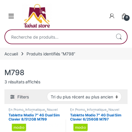
Skip to navigation
Skip to content
0
Recherche pour :
Accueil
Produits identifiés “M798”
M798
Trié du plus récent au plus ancien
3 résultats affichés
Filters
En Promo
,
Informatique
,
Nouvel
En Promo
,
Informatique
,
Nouvel
Arrivage
,
Pour Femme
,
Smart
Arrivage
,
Pour Femme
,
Smart
Tablette Modio 7″ 4G Dual Sim
Tablette Modio 7″ 4G Dual Sim
Home
,
Tablette
Home
,
Tablette
Clavier 8/512GB M799
Clavier 6/256GB M797